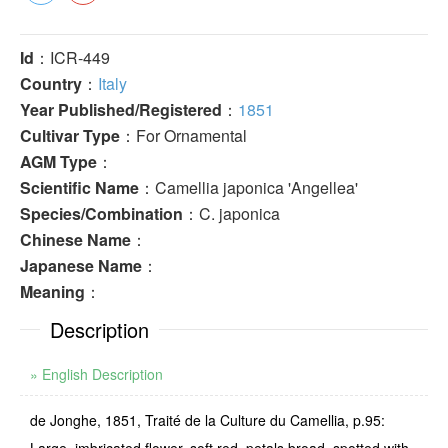
Id
：ICR-449
Country
：
Italy
Year Published/Registered
：
1851
Cultivar Type
：For Ornamental
AGM Type
：
Scientific Name
：Camellia japonica 'Angellea'
Species/Combination
：C. japonica
Chinese Name
：
Japanese Name
：
Meaning
：
Description
» English Description
de Jonghe, 1851, Traité de la Culture du Camellia, p.95: