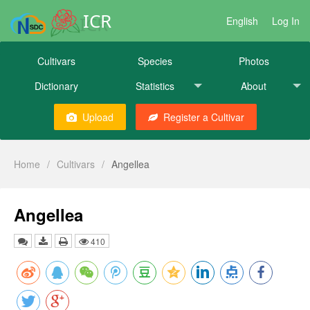
ICR
English
Log In
Cultivars
Species
Photos
Dictionary
Statistics
About
Upload
Register a Cultivar
Home
/
Cultivars
/
Angellea
Angellea
410