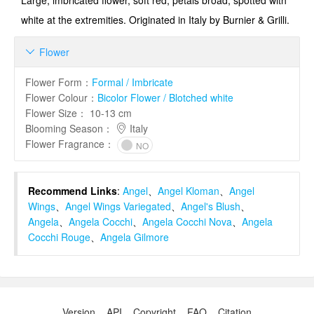
Large, imbricated flower, soft red, petals broad, spotted with
white at the extremities. Originated in Italy by Burnier & Grilli.
Flower

Flower Form
：
Formal / Imbricate
Flower Colour
：
Bicolor Flower / Blotched white
Flower Size
：
10-13 cm
Blooming Season
：
Italy
Flower Fragrance
：
NO
Recommend Links
:
Angel
、
Angel Kloman
、
Angel
Wings
、
Angel Wings Variegated
、
Angel's Blush
、
Angela
、
Angela Cocchi
、
Angela Cocchi Nova
、
Angela
Cocchi Rouge
、
Angela Gilmore
Version
API
Copyright
FAQ
Citation