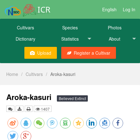
ICR
English
Log In
Cultivars
Species
Photos
Dictionary
Statistics
About
Upload
Register a Cultivar
Home
/
Cultivars
/
Aroka-kasuri
Aroka-kasuri
Believed Extinct
1407