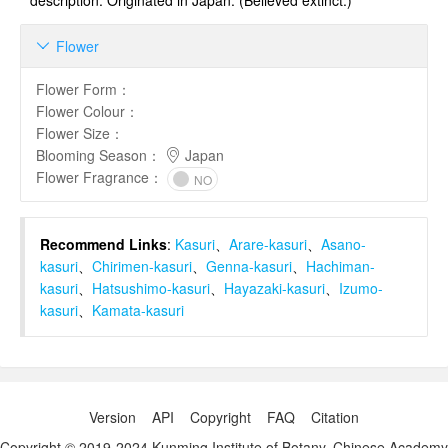
description. Originated in Japan. (Believed extinct.)
Flower

Flower Form
：
Flower Colour
：
Flower Size
：
Blooming Season
：
Japan
Flower Fragrance
：
NO
Recommend Links
:
Kasuri
、
Arare-kasuri
、
Asano-
kasuri
、
Chirimen-kasuri
、
Genna-kasuri
、
Hachiman-
kasuri
、
Hatsushimo-kasuri
、
Hayazaki-kasuri
、
Izumo-
kasuri
、
Kamata-kasuri
Version
API
Copyright
FAQ
Citation
Copyright © 2019-2024 Kunming Institute of Botany, Chinese Academy