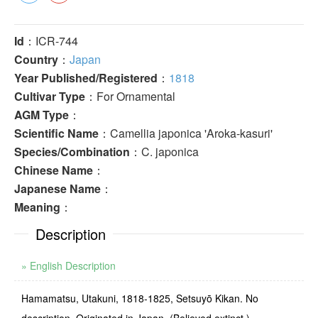
Id
：ICR-744
Country
：
Japan
Year Published/Registered
：
1818
Cultivar Type
：For Ornamental
AGM Type
：
Scientific Name
：Camellia japonica 'Aroka-kasuri'
Species/Combination
：C. japonica
Chinese Name
：
Japanese Name
：
Meaning
：
Description
» English Description
Hamamatsu, Utakuni, 1818-1825, Setsuyō Kikan. No