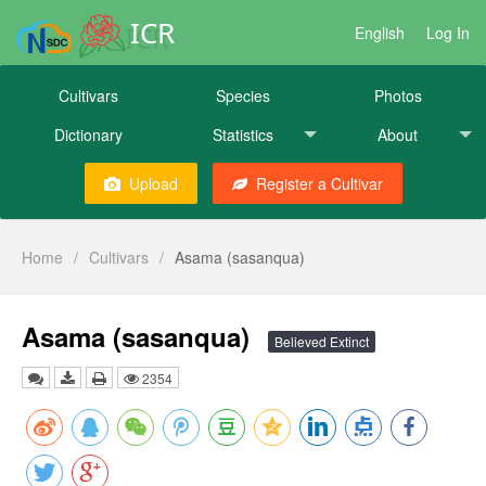
ICR
English
Log In
Cultivars
Species
Photos
Dictionary
Statistics
About
Upload
Register a Cultivar
Home
/
Cultivars
/
Asama (sasanqua)
Asama (sasanqua)
Believed Extinct
2354