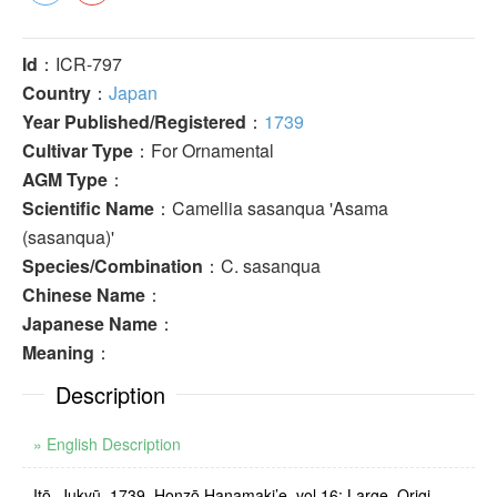
Id
：ICR-797
Country
：
Japan
Year Published/Registered
：
1739
Cultivar Type
：For Ornamental
AGM Type
：
Scientific Name
：Camellia sasanqua 'Asama
(sasanqua)'
Species/Combination
：C. sasanqua
Chinese Name
：
Japanese Name
：
Meaning
：
Description
» English Description
Itō, Jukyū, 1739, Honzō Hanamaki’e, vol.16: Large. Origi­