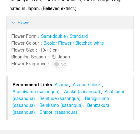
nated in Japan. (Believed extinct.)
Flower

Flower Form
：
Semi-double / Standard
Flower Colour
：
Bicolor Flower / Blotched white
Flower Size
：
10-13 cm
Blooming Season
：
Japan
Flower Fragrance
：
NO
Recommend Links
:
Asama
、
Asama-shibori
、
Arashiyama (sasanqua)
、
Ariake (sasanqua)
、
Asahibeni
(sasanqua)
、
Benifude (sasanqua)
、
Beniguruma
(sasanqua)
、
Benikamo (sasanqua)
、
Benizakura
(sasanqua)
、
Chidori (sasanqua)