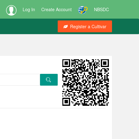
Log In
Create Account
NBSDC
Register a Cultivar