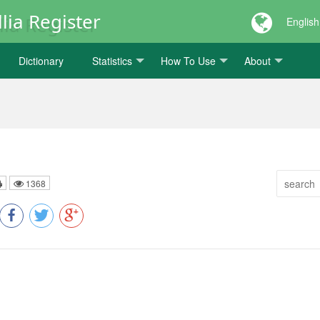
lia Register
English
Dictionary
Statistics
How To Use
About
1368