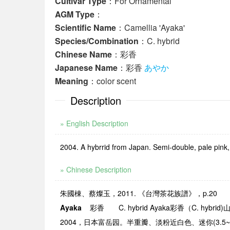
Cultivar Type
：For Ornamental
AGM Type
：
Scientific Name
：Camellia 'Ayaka'
Species/Combination
：C. hybrid
Chinese Name
：彩香
Japanese Name
：彩香
あやか
Meaning
：color scent
Description
» English Description
2004. A hybrrid from Japan. Semi-double, pale pink,
» Chinese Description
朱國棟、蔡燦玉，2011. 《台灣茶花族譜》，p.20
Ayaka
彩香
C. hybrid
Ayaka
彩香（
C. hybrid)
2004
，日本富岳园。半重瓣、淡粉近白色、迷你
(3.5