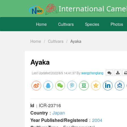
International Camel
Home
Cultivars
Species
Photos
Home
/
Cultivars
/
Ayaka
Ayaka
Last Updated:2022/8/5 14:41:37 By:
wangzhonglang
Id
：ICR-23716
Country
：
Japan
Year Published/Registered
：
2004