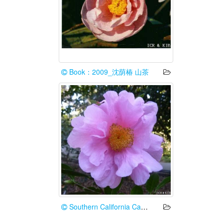
Book：2009_沈荫椿 山茶
Southern California Camellia Society