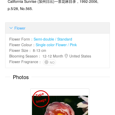
California Sunrise (
加州日出
)
一茶花林目录，
1992-2006,
p.5/28, No.565.
Flower

Flower Form
：
Semi-double / Standard
Flower Colour
：
Single color Flower / Pink
Flower Size
：
8-13 cm
Blooming Season
：
12-12 Month
United States
Flower Fragrance
：
NO
Photos
T
y
p
e
I
m
a
g
e