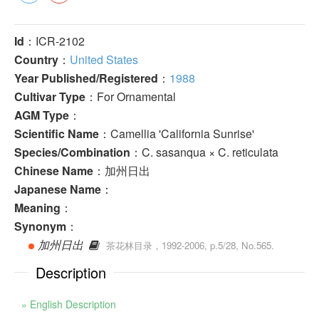
Id
：ICR-2102
Country
：
United States
Year Published/Registered
：
1988
Cultivar Type
：For Ornamental
AGM Type
：
Scientific Name
：Camellia 'California Sunrise'
Species/Combination
：C. sasanqua × C. reticulata
Chinese Name
：加州日出
Japanese Name
：
Meaning
：
Synonym
：
加州日出
茶花林目录，1992-2006, p.5/28, No.565.
Description
» English Description