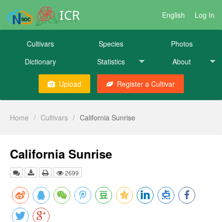
ICR
English
Log In
Cultivars
Species
Photos
Dictionary
Statistics
About
Upload
Register a Cultivar
Home
/
Cultivars
/
California Sunrise
California Sunrise
2699