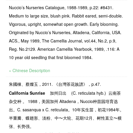
Nuccio’s Nurseries Catalogue, 1988-1989, p.22: #8431.
Medium to large size, blush pink. Rabbit eared, semi-double.
Vigorous, upright, somewhat open growth. Early blooming.
Originated by Nuccio’s Nurseries, Altadena, California, USA.
ACS., May 1989, The Camellia Journal, vol.44, No.2, p.9,
Reg. No.2129. American Camellia Yearbook, 1989, .116: A
10 year old seedling that first bloomed 1984.
» Chinese Description
朱國棟、蔡燦玉，2011. 《台灣茶花族譜》，p.47.
California Sunrise
加州日出
(C. reticulata hyb.)
云南茶
杂交种 。
1988
，美国加州
Altadena
，
Nuccio
种苗园培育选
出。
C. sasanqua x C. reticulata
。
10
年实生苗，初花
1984
年。
半重瓣、蝶翅形、淡粉、中
〜
大轮、
花期
12
月、树性直立
〜
横
张、长势强。