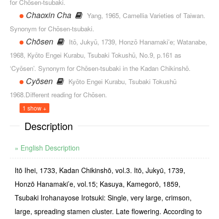
for Chōsen-tsubaki.
Chaoxin Cha
Yang, 1965, Camellia Varieties of Taiwan.
Synonym for Chōsen-tsubaki.
Chōsen
Itō, Jukyū, 1739, Honzō Hanamaki’e; Watanabe,
1968, Kyōto Engei Kurabu, Tsubaki Tokushū, No.9, p.161 as
‘Cyōsen’. Synonym for Chōsen-tsubaki in the Kadan Chikinshō.
Cyōsen
Kyōto Engei Kurabu, Tsubaki Tokushū
1968.Different reading for Chōsen.
1 show +
Description
» English Description
Itō Ihei, 1733, Kadan Chikinshō, vol.3. Itō, Jukyū, 1739,
Honzō Hanamaki’e, vol.15; Kasuya, Kamegorō, 1859,
Tsubaki Irohanayose Irotsuki: Single, very large, crimson,
large, spreading stamen cluster. Late flowering. According to