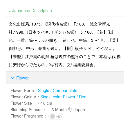
» Japanese Description
文化出版局
. 1975.
《現代椿名鑑》
. P.168.
誠文堂新光
社.1998.《日本ツバキ.サザンカ名鑑》.ｐ.166. 【花】朱紅
色、一重、筒〜ラッパ咲き、 筒しベ、中輪、3〜4月。【葉】
倒卵 形、中形、鋸歯が鋭い。【樹】横張り 性、やや弱い。
【来歴】江戸期の朝鮮 椿は現在の熊谷のことで、本種は戦 後
に安行からでたもの。写/村内、文/ 編集委員会。
Flower

Flower Form
：
Single / Campanulate
Flower Colour
：
Single color Flower / Red
Flower Size
：
7-10 cm
Blooming Season
：
1-3 Month
Japan
Flower Fragrance
：
NO