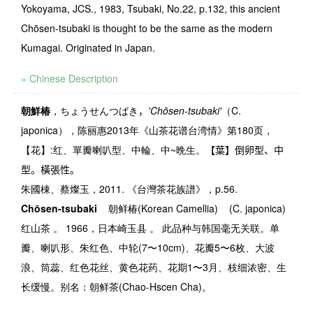
Yokoyama, JCS., 1983, Tsubaki, No.22, p.132, this ancient
Chōsen-tsubaki is thought to be the same as the modern
Kumagai. Originated in Japan.
» Chinese Description
朝鮮椿
，ちょうせんつばき
，
'Chōsen-tsubaki'
（
C.
japonica
），陈丽惠
2013
年《山茶花谱台湾情》第
180
页，
【花】
:
红、單瓣喇叭型、中輪、中
~
晩生。
【葉】倒卵型、中
型。橫張性。
朱國棟、蔡燦玉，2011. 《台灣茶花族譜》，p.56.
Chōsen-tsubaki
朝鲜椿
(Korean Camellia)
(C. japonica)
红山茶 。
1966
，日本崎玉县 。 此品种与韩国毫无关联。单
瓣、喇叭形、朱红色、中轮
(7
〜
10cm)
、花瓣
5
〜
6
枚、大波
浪、筒蕊、红色花丝、黄色花药、花期
1
〜
3
月、枝细浓密、生
长缓慢。别名：朝鲜茶
(Chao-Hscen Cha)
。