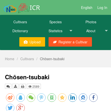
ICR
English
Log In
Cultivars
Species
Photos
Dictionary
Statistics
About
Upload
Register a Cultivar
Home
/
Cultivars
/
Chōsen-tsubaki
Chōsen-tsubaki
2589