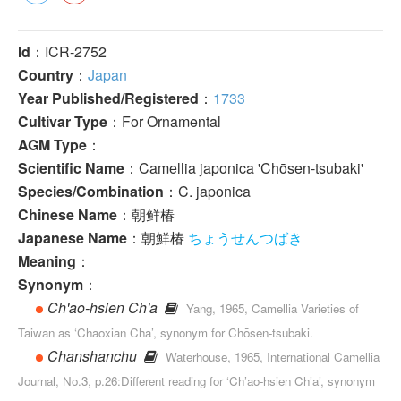
Id
：ICR-2752
Country
：
Japan
Year Published/Registered
：
1733
Cultivar Type
：For Ornamental
AGM Type
：
Scientific Name
：Camellia japonica 'Chōsen-tsubaki'
Species/Combination
：C. japonica
Chinese Name
：朝鲜椿
Japanese Name
：朝鮮椿
ちょうせんつばき
Meaning
：
Synonym
：
Ch'ao-hsien Ch'a
Yang, 1965, Camellia Varieties of
Taiwan as ‘Chaoxian Cha’, synonym for Chōsen-tsubaki.
Chanshanchu
Waterhouse, 1965, International Camellia
Journal, No.3, p.26:Different reading for ‘Ch’ao-hsien Ch’a’, synonym