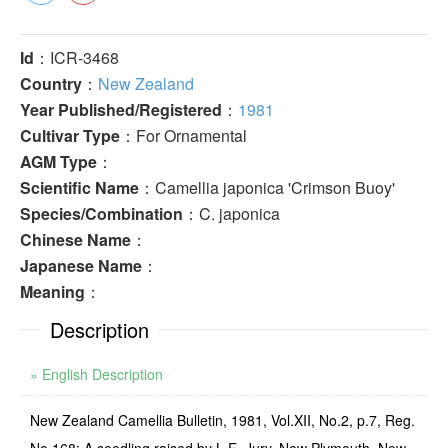
Id
：ICR-3468
Country
：
New Zealand
Year Published/Registered
：
1981
Cultivar Type
：For Ornamental
AGM Type
：
Scientific Name
：Camellia japonica 'Crimson Buoy'
Species/Combination
：C. japonica
Chinese Name
：
Japanese Name
：
Meaning
：
Description
» English Description
New Zealand Camellia Bulletin, 1981, Vol.XII, No.2, p.7, Reg.