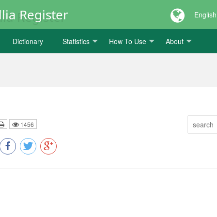
lia Register
English
Dictionary
Statistics
How To Use
About
1456