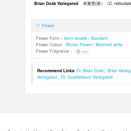
Brian Doak Variegated
布莱恩
(
斑）
（
C. reticula
Flower

Flower Form
：
Semi-double / Standard
Flower Colour
：
Bicolor Flower / Blotched white
Flower Fragrance
：
NO
Recommend Links
:
Dr. Brian Doak
、
Brian Varieg
Variegated
、
Dr. Quattlebaum Variegated