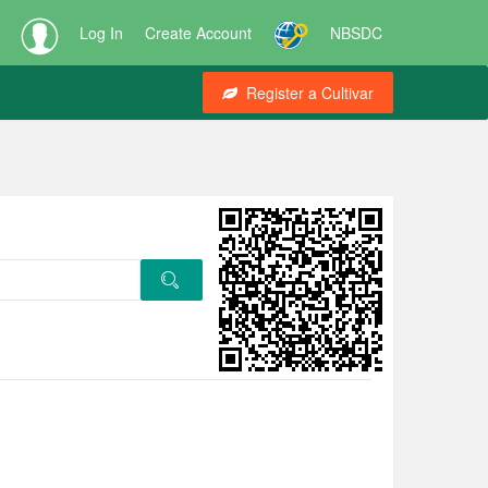
Log In
Create Account
NBSDC
Register a Cultivar