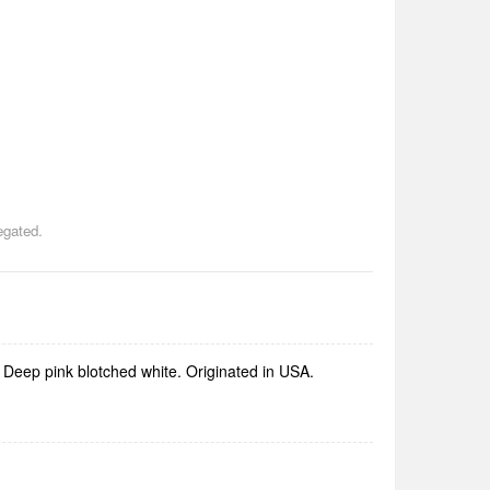
egated.
- Deep pink blotched white. Originated in USA.