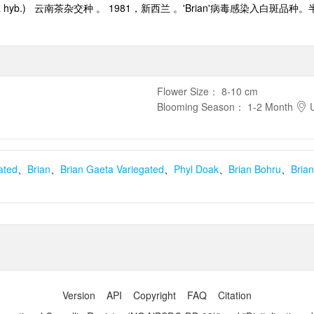
ta hyb.)
云南茶杂交种 。
1981
，新西兰 。
'Brian'
病毒感染入白斑品种。
Flower Size
：
8-10 cm
Blooming Season
：
1-2 Month
U
ated
、
Brian
、
Brian Gaeta Variegated
、
Phyl Doak
、
Brian Bohru
、
Bria
Version
API
Copyright
FAQ
Citation