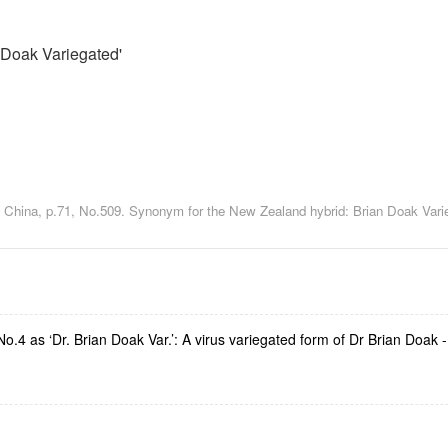
n Doak Variegated'
 China, p.71, No.509. Synonym for the New Zealand hybrid: Brian Doak Vari
No.4 as ‘
Dr. Brian Doak
Var.’: A virus variegated form of Dr Brian Doak 