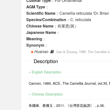
Cultivar Type
：For Ornamental
AGM Type
：
Scientific Name
：Camellia reticulata 'Dr. Bria
Species/Combination
：C. reticulata
Chinese Name
：布莱恩(斑）
Japanese Name
：
Meaning
：
Synonym
：
Huanao
Gao & Zhuang, 1989, The Camellia in
Description
» English Description
Cannon, 1980, ACS., The Camellia Journal, vol.35, 
» Chinese Description
朱國棟、蔡燦玉，2011. 《台灣茶花族譜》，p.36.