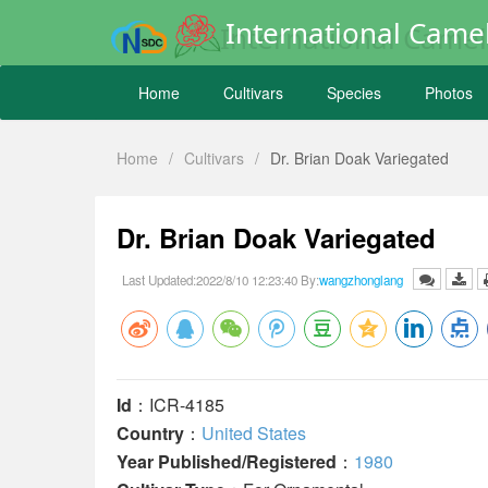
International Camel
Home
Cultivars
Species
Photos
Home
/
Cultivars
/
Dr. Brian Doak Variegated
Dr. Brian Doak Variegated
Last Updated:2022/8/10 12:23:40 By:
wangzhonglang
Id
：ICR-4185
Country
：
United States
Year Published/Registered
：
1980