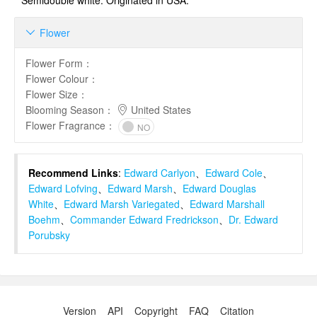
Semidouble white. Origi­nated in USA.
Flower

Flower Form
：
Flower Colour
：
Flower Size
：
Blooming Season
：
United States
Flower Fragrance
：
NO
Recommend Links
:
Edward Carlyon
、
Edward Cole
、
Edward Lofving
、
Edward Marsh
、
Edward Douglas
White
、
Edward Marsh Variegated
、
Edward Marshall
Boehm
、
Commander Edward Fredrickson
、
Dr. Edward
Porubsky
Version
API
Copyright
FAQ
Citation