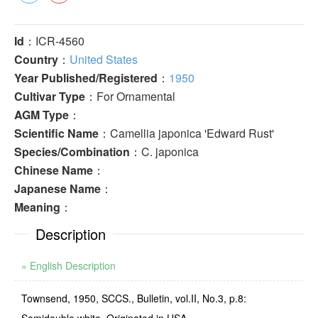
Id
：ICR-4560
Country
：
United States
Year Published/Registered
：
1950
Cultivar Type
：For Ornamental
AGM Type
：
Scientific Name
：Camellia japonica 'Edward Rust'
Species/Combination
：C. japonica
Chinese Name
：
Japanese Name
：
Meaning
：
Description
» English Description
Townsend, 1950, SCCS., Bulletin, vol.II, No.3, p.8: