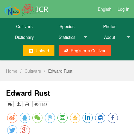
ICR
English
Log In
Cultivars
Species
Photos
Dictionary
Statistics
About
Upload
Register a Cultivar
Home
/
Cultivars
/
Edward Rust
Edward Rust
1158