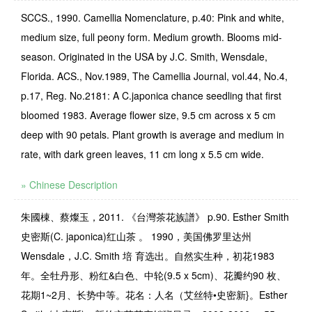
SCCS., 1990. Camellia Nomenclature, p.40: Pink and white,
medium size, full peony form. Medium growth. Blooms mid-
season. Originated in the USA by J.C. Smith, Wens­dale,
Florida. ACS., Nov.1989, The Camellia Journal, vol.44, No.4,
p.17, Reg. No.2181: A C.japon­ica chance seedling that first
bloomed 1983. Average flower size, 9.5 cm across x 5 cm
deep with 90 petals. Plant growth is average and medium in
rate, with dark green leaves, 11 cm long x 5.5 cm wide.
» Chinese Description
朱國棟、蔡燦玉，2011. 《台灣茶花族譜》 p.90.
Esther Smith
史密斯
(C. japonica)
红山茶 。
1990
，美国佛罗里达州
Wensdale
，
J.C. Smith
培 育选出。自然实生种，初花
1983
年。全牡丹形、粉红
&
白色、中轮
(9.5 x 5cm)
、花瓣约
90
枚、
花期
1~2
月、长势中等。花名：人名（艾丝特•史密新
}
。
Esther