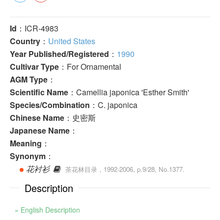
Id
：ICR-4983
Country
：
United States
Year Published/Registered
：
1990
Cultivar Type
：For Ornamental
AGM Type
：
Scientific Name
：Camellia japonica 'Esther Smith'
Species/Combination
：C. japonica
Chinese Name
：史密斯
Japanese Name
：
Meaning
：
Synonym
：
花衬衫
茶花林目录，1992-2006, p.9/28, No.1377.
Description
» English Description