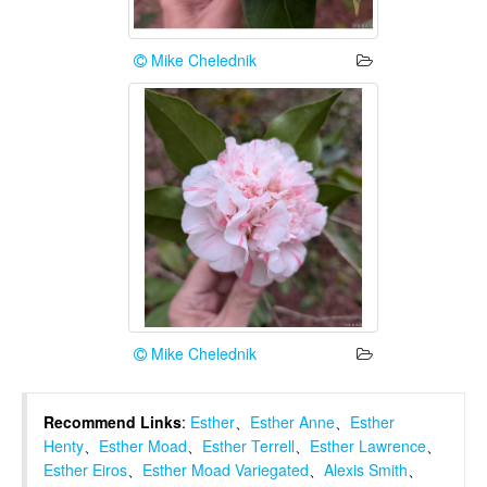
Mike Chelednik
Mike Chelednik
Recommend Links
:
Esther
、
Esther Anne
、
Esther
Henty
、
Esther Moad
、
Esther Terrell
、
Esther Lawrence
、
Esther Eiros
、
Esther Moad Variegated
、
Alexis Smith
、