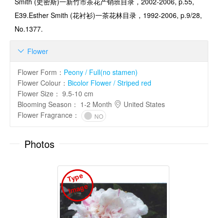
Smith (
史密斯
)
一新竹市茶花产销班目录，
2002-2006, p.55,
E39.Esther Smith (
花衬衫
)
一茶花林目录，
1992-2006, p.9/28,
No.1377.
Flower

Flower Form
：
Peony / Full(no stamen)
Flower Colour
：
Bicolor Flower / Striped red
Flower Size
：
9.5-10 cm
Blooming Season
：
1-2 Month
United States
Flower Fragrance
：
NO
Photos
T
y
p
e
I
m
a
g
e