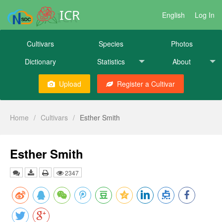
ICR
English
Log In
Cultivars
Species
Photos
Dictionary
Statistics
About
Upload
Register a Cultivar
Home
/
Cultivars
/
Esther Smith
Esther Smith
2347