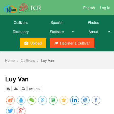
ICR
English
Log In
Cultivars
Species
Photos
Dictionary
Statistics
About
Upload
Register a Cultivar
Home
/
Cultivars
/
Luy Van
Luy Van
1707