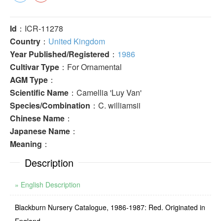
Id
：ICR-11278
Country
：
United Kingdom
Year Published/Registered
：
1986
Cultivar Type
：For Ornamental
AGM Type
：
Scientific Name
：Camellia 'Luy Van'
Species/Combination
：C. williamsii
Chinese Name
：
Japanese Name
：
Meaning
：
Description
» English Description
Blackburn Nursery Catalogue, 1986-1987: Red. Originated in