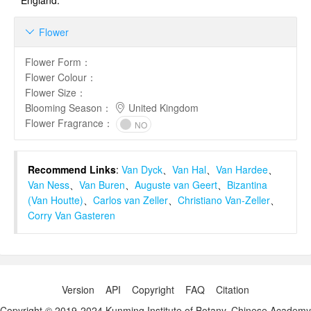
England.
Flower

Flower Form
：
Flower Colour
：
Flower Size
：
Blooming Season
：
United Kingdom
Flower Fragrance
：
NO
Recommend Links
:
Van Dyck
、
Van Hal
、
Van Hardee
、
Van Ness
、
Van Buren
、
Auguste van Geert
、
Bizantina
(Van Houtte)
、
Carlos van Zeller
、
Christiano Van-Zeller
、
Corry Van Gasteren
Version
API
Copyright
FAQ
Citation
Copyright © 2019-2024 Kunming Institute of Botany, Chinese Academy