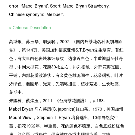
error: ‘Mabel Bryant’. Sport: Mabel Bryan Strawberry.
Chinese synonym: ‘Meibuer’.
» Chinese Description
高继银、苏玉华、胡羡聪，2007. 《国内外茶花名种识别与欣
赏》，第144页。美国加利福尼亚州S.T.Bryan先生培育。花红
色，有大量白色斑块和细条纹，边缘近白色，半重瓣型至牡丹
型，中到大型花，花瓣30枚左右，排列松散，外部花瓣宽圆、
平铺，内部花瓣波浪状，有金黄色雄蕊间生，花朵稠密。叶片
浓绿色，椭圆形，光亮，先端略扭曲，植株紧凑，生长旺盛。
花期中。
朱國棟、蔡燦玉，2011. 《台灣茶花族譜》，p.168.
Mabel Bryan
马布莱恩
(C. japonica)
红山茶。
19
7
0
，美国加州
Mount View
，
Stephen T. Bryan
培育选出。
10
年
自
然实生
苗，初花
1962
年。半重瓣、花的颜色不稳定、白色底或粉红色
底、红色斑点或条纹、偶有纯红色或出现锯齿瓣、大轮