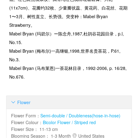
(11x7cm)
、花瓣约
32
枚、少量瓣状蕊、黄花药、白花丝、花期
1
〜
3
月、树性直立、长势强。突变种：
Mabel Bryan
Strawberry
。
Mabel Bryan (
玛碧尔
）
ー陈念舟
,1987,
杜鹃谷花园目录，
p.l,
No.15.
Mabel Bryan (
梅布尔
)
一高继银
,1998,
世界名贵茶花，
P.61,
No.3.
Mabel Bryan (
马布莱恩
)
一茶花林目录，
1992-2006, p. 16/28,
No.676.
Flower

Flower Form
：
Semi-double / Doubleness(hose-in-hose)
Flower Colour
：
Bicolor Flower / Striped red
Flower Size
：
11-13 cm
Blooming Season
：
1-3 Month
United States