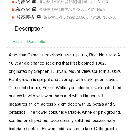
玛碧尔
陈念舟,1987,杜鹃谷花园目录，p.l, No.15.
梅布尔
高继银,1998,世界名贵茶花，P.61, No.3.
马布莱恩
茶花林目录，1992-2006, p. 16/28, No.676.
Description
» English Description
American Camellia Yearbook, 1970, p.166, Reg. No.1083: A
10 year old chance seedling that first bloomed 1962,
originated by Stephen T. Bryan, Mount View, California, USA.
Plant growth is upright and average with dark green leaves.
The semi-double, Frizzle White type, bloom is variegated red
and white with yellow anthers and white filaments. It
measures 11 cm across x 7 cm deep with 32 petals and 5
petaloids. The flower colour is variable, white or pink ground,
spotted or striped red, occasionally solid red, occasionally
fimbriated petals. Flowers mid-season to late. Orthographic