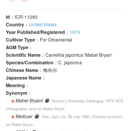
Id
：ICR-11293
Country
：
United States
Year Published/Registered
：
1970
Cultivar Type
：For Ornamental
AGM Type
：
Scientific Name
：Camellia japonica 'Mabel Bryan'
Species/Combination
：C. japonica
Chinese Name
：梅布尔
Japanese Name
：
Meaning
：
Synonym
：
Mabel Bryant
Nuccio’s Nurseries Catalogue, 1974-1975.
Orthographic error for Mabel Bryan.
Meibuer
Gao, Jiyin, Ltr, 30 July 1990. Chinese synonym
for Mabel Bryan.