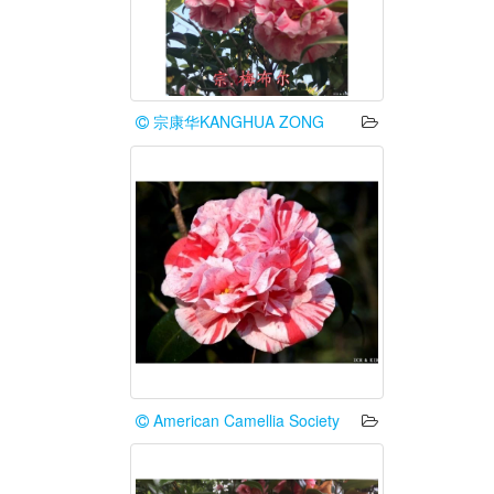
宗康华KANGHUA ZONG
American Camellia Society