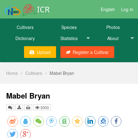
ICR
English
Log In
Cultivars
Species
Photos
Dictionary
Statistics
About
Upload
Register a Cultivar
Home
/
Cultivars
/
Mabel Bryan
Mabel Bryan
3000