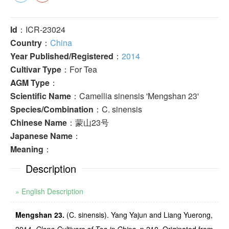
Id
：ICR-23024
Country
：
China
Year Published/Registered
：
2014
Cultivar Type
：For Tea
AGM Type
：
Scientific Name
：Camellia sinensis 'Mengshan 23'
Species/Combination
：C. sinensis
Chinese Name
：蒙山23号
Japanese Name
：
Meaning
：
Description
» English Description
Mengshan 23.
(C. sinensis). Yang Yajun and Liang Yuerong,