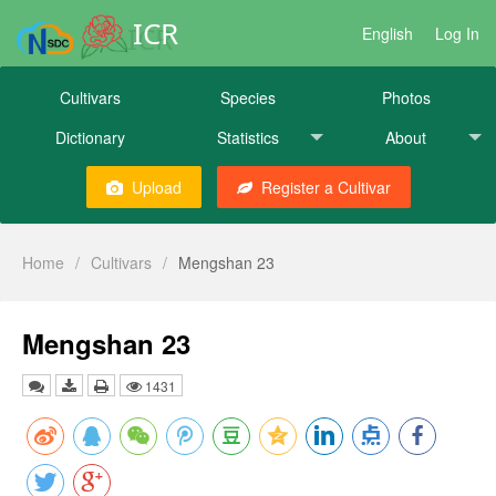
ICR
English
Log In
Cultivars
Species
Photos
Dictionary
Statistics
About
Upload
Register a Cultivar
Home
/
Cultivars
/
Mengshan 23
Mengshan 23
1431