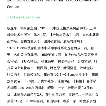
2014.
Clone Cultivars of Tea in China.
p.210. Originated from
Sichuan.
» Chinese Description
杨亚军、杨月荣主编，2014. 《中国无性系茶树品种志》上海
科学技术出版社，第210页。【产地与分布】由四川省名山县蒙
山茶场、四川农业大学、四川省农牧厅农场管理局于
1976~1988年从蒙山群体中采用单株系统选育而成。四川雅
安、名山等地有栽培。1989年通过四川省农作物品种审定委员
会审定。【形态特征】 植株适中，树姿半开张，分枝较密。叶
片呈向上斜状着生，椭圆形，叶色绿，叶面隆起，叶缘微波，
叶尖渐尖，叶质较厚软。花冠直径2.6〜3.8cm,萼片少毛，花瓣
浅白黄色、5〜6瓣，子房茸毛多，花柱3裂。【特性】 春季萌
发期早，2012年在四川名山观测，一芽二叶期出现在3月10
日，比福鼎大白茶早2天。芽叶生育力強，黄緑色，一芽三叶百
芽重54.3g。2013年在四川名山取样，春茶一芽二叶含茶多酚