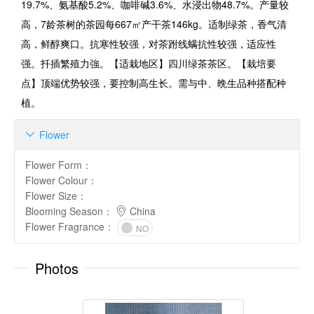
19.7%、氨基酸5.2%、咖啡碱3.6%、水浸出物48.7%。产量较
高，7龄茶树的茶园每667㎡产干茶146kg。适制绿茶，香气清
高，鲜醇爽口。抗寒性较强，对茶跗线螨抗性较强，适应性
强。扦插繁殖力強。【适栽地区】四川绿茶茶区。【栽培要
点】顶端优势较强，要控制高生长。需与中、晩生品种搭配种
植。
Flower

Flower Form
：
Flower Colour
：
Flower Size
：
Blooming Season
：
China
Flower Fragrance
：
NO
Photos