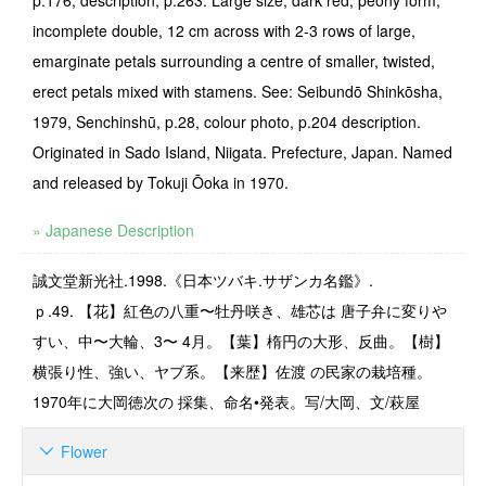
p.176, description, p.263: Large size, dark red, peony form,
incomplete double, 12 cm across with 2-3 rows of large,
emarginate petals surrounding a centre of smaller, twisted,
erect petals mixed with stamens. See: Seibundō Shinkōsha,
1979, Senchinshū, p.28, colour photo, p.204 description.
Originated in Sado Island, Niigata. Prefecture, Japan. Named
and released by Tokuji Ōoka in 1970.
» Japanese Description
誠文堂新光社.1998.《日本ツバキ.サザンカ名鑑》.
ｐ.49. 【花】紅色の八重〜牡丹咲き、雄芯は 唐子弁に変りや
すい、中〜大輪、3〜 4月。【葉】楕円の大形、反曲。【樹】
横張り性、強い、ヤブ系。【来歴】佐渡 の民家の栽培種。
1970年に大岡徳次の 採集、命名•発表。写/大岡、文/萩屋
Flower
