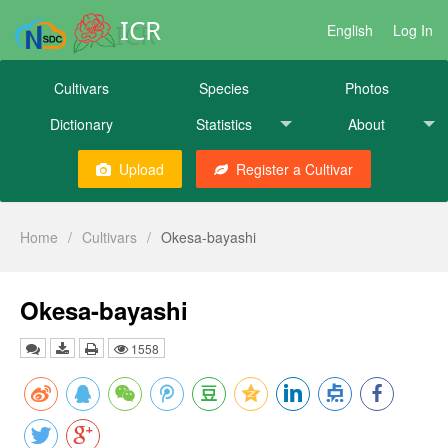
ICR
English
Log In
Cultivars
Species
Photos
Dictionary
Statistics
About
Upload
Register a Cultivar
Home
/
Cultivars
/
Okesa-bayashi
Okesa-bayashi
1558