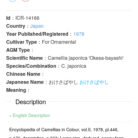
Id
：ICR-14166
Country
：
Japan
Year Published/Registered
：
1978
Cultivar Type
：For Ornamental
AGM Type
：
Scientific Name
：Camellia japonica 'Okesa-bayashi'
Species/Combination
：C. japonica
Chinese Name
：
Japanese Name
：おけさばやし
おけさばやし
Meaning
：
Description
» English Description
Encyclopedia of Camellias in Colour, vol.II, 1978, pl.446,