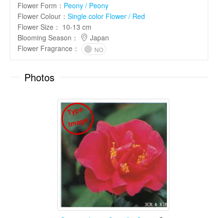
Flower Form
：
Peony / Peony
Flower Colour
：
Single color Flower / Red
Flower Size
：
10-13 cm
Blooming Season
：
Japan
Flower Fragrance
：
NO
Photos
T
y
p
e
I
m
a
g
e