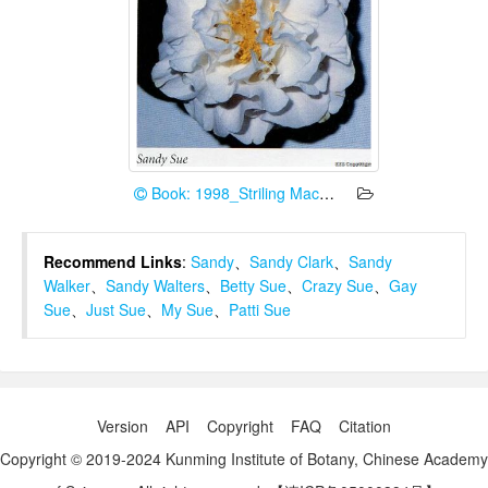
Book: 1998_Striling Macoboy
Recommend Links
:
Sandy
、
Sandy Clark
、
Sandy
Walker
、
Sandy Walters
、
Betty Sue
、
Crazy Sue
、
Gay
Sue
、
Just Sue
、
My Sue
、
Patti Sue
Version
API
Copyright
FAQ
Citation
Copyright © 2019-2024 Kunming Institute of Botany, Chinese Academy