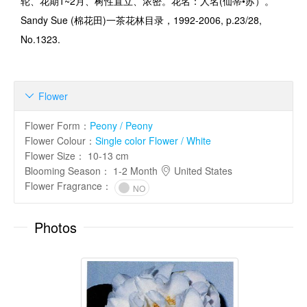
轮、花期
1~2
月、树性直立、浓密。花名：人名
(
仙蒂•苏）。
Sandy Sue (
棉花田
)
一茶花林目录，
1992-2006, p.23/28,
No.1323.
Flower

Flower Form
：
Peony / Peony
Flower Colour
：
Single color Flower / White
Flower Size
：
10-13 cm
Blooming Season
：
1-2 Month
United States
Flower Fragrance
：
NO
Photos