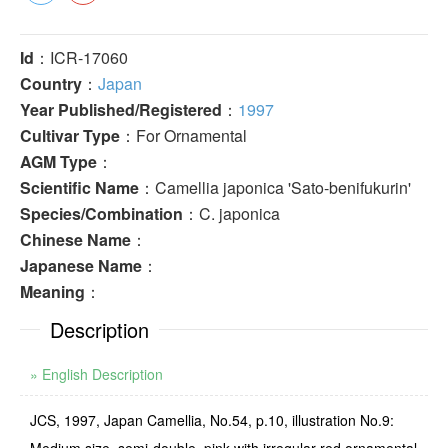
Id
：ICR-17060
Country
：
Japan
Year Published/Registered
：
1997
Cultivar Type
：For Ornamental
AGM Type
：
Scientific Name
：Camellia japonica 'Sato-benifukurin'
Species/Combination
：C. japonica
Chinese Name
：
Japanese Name
：
Meaning
：
Description
» English Description
JCS, 1997, Japan Camellia, No.54, p.10, illustration No.9: