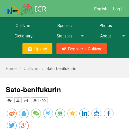
ICR
English
Log In
Cultivars
Species
Photos
Dictionary
Statistics
About
Upload
Register a Cultivar
Home
/
Cultivars
/
Sato-benifukurin
Sato-benifukurin
1499