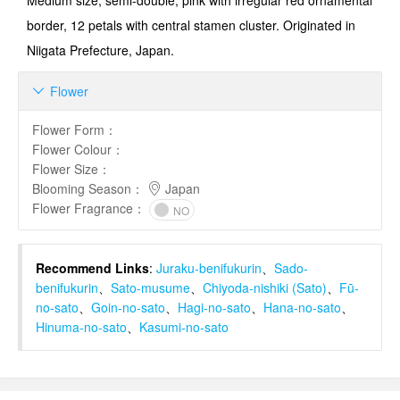
Medium size, semi-double, pink with irregular red ornamental
border, 12 petals with central stamen cluster. Originated in
Niigata Prefecture, Japan.
Flower

Flower Form
：
Flower Colour
：
Flower Size
：
Blooming Season
：
Japan
Flower Fragrance
：
NO
Recommend Links
:
Juraku-benifukurin
、
Sado-
benifukurin
、
Sato-musume
、
Chiyoda-nishiki (Sato)
、
Fū-
no-sato
、
Goin-no-sato
、
Hagi-no-sato
、
Hana-no-sato
、
Hinuma-no-sato
、
Kasumi-no-sato