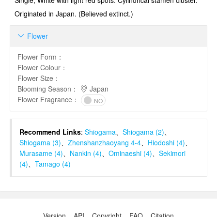
Single, White with light red spots. Cylindrical stamen cluster.
Originated in Japan. (Believed extinct.)
Flower

Flower Form
：
Flower Colour
：
Flower Size
：
Blooming Season
：
Japan
Flower Fragrance
：
NO
Recommend Links
:
Shiogama
、
Shiogama (2)
、
Shiogama (3)
、
Zhenshanzhaoyang 4-4
、
Hiodoshi (4)
、
Murasame (4)
、
Nankin (4)
、
Ominaeshi (4)
、
Sekimori
(4)
、
Tamago (4)
Version
API
Copyright
FAQ
Citation