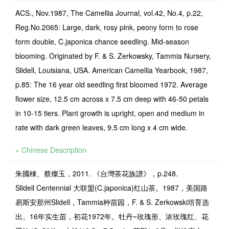
ACS., Nov.1987, The Camellia Journal, vol.42, No.4, p.22,
Reg.No.2065: Large, dark, rosy pink, peony form to rose
form double, C.japonica chance seedling. Mid-season
blooming. Originated by F. & S. Zerkowsky, Tammia Nursery,
Slidell, Louisiana, USA. American Camellia Yearbook, 1987,
p.85: The 16 year old seedling first bloomed 1972. Average
flower size, 12.5 cm across x 7.5 cm deep with 46-50 petals
in 10-15 tiers. Plant growth is upright, open and medium in
rate with dark green leaves, 9.5 cm long x 4 cm wide.
» Chinese Description
朱國棟、蔡燦玉，2011. 《台灣茶花族譜》，p.248.
Slidell Centennial
大联盟
(C.japonica)
红山茶。
1987，
美国路
易斯安那州
Slidell
，
Tammia
种苗园，
F. & S. Zerkowski
培育选
出。
16
年实生苗，初花
1972
年。牡丹
~
玫瑰形、浓玫瑰红、花