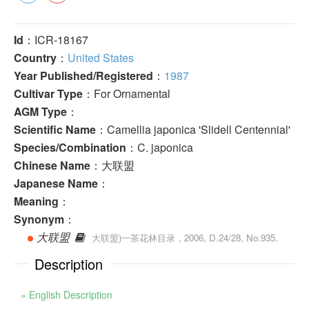
Id
：ICR-18167
Country
：
United States
Year Published/Registered
：
1987
Cultivar Type
：For Ornamental
AGM Type
：
Scientific Name
：Camellia japonica 'Slidell Centennial'
Species/Combination
：C. japonica
Chinese Name
：大联盟
Japanese Name
：
Meaning
：
Synonym
：
大联盟
大联盟)一茶花林目录，2006, D.24/28, No.935.
Description
» English Description