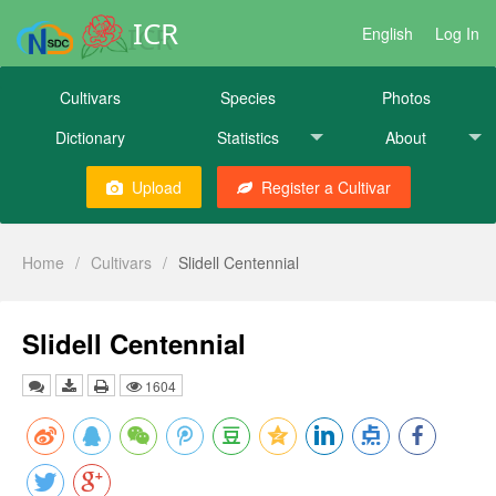
ICR
English
Log In
Cultivars
Species
Photos
Dictionary
Statistics
About
Upload
Register a Cultivar
Home
/
Cultivars
/
Slidell Centennial
Slidell Centennial
1604