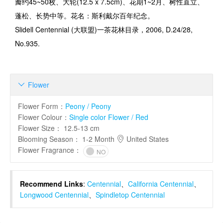
瓣约
45~50
枚、大轮
(12.5 x 7.5cm)
、花期
1~2
月、树性直立、
蓬松、长势中等。花名：斯利戴尔百年纪念。
Slidell Centennial (
大联盟
)
一茶花林目录，
2006, D.24/28,
No.935.
Flower

Flower Form
：
Peony / Peony
Flower Colour
：
Single color Flower / Red
Flower Size
：
12.5-13 cm
Blooming Season
：
1-2 Month
United States
Flower Fragrance
：
NO
Recommend Links
:
Centennial
、
California Centennial
、
Longwood Centennial
、
Spindletop Centennial