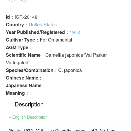
Id
：ICR-20148
Country
：
United States
Year Published/Registered
：
1972
Cultivar Type
：For Ornamental
AGM Type
：
Scientific Name
：Camellia japonica 'Val Parker
Variegated'
Species/Combination
：C. japonica
Chinese Name
：
Japanese Name
：
Meaning
：
Description
» English Description
Gentry, 1972, ACS., The Camellia Journal, vol.2, No.4, as