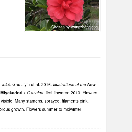
Chosen by wangzhonglang
, p.
44
. Gao Jiyin et al. 2016.
Illustrations of the New
f
Miyakadori
x
C.azalea
, first flowered 2010. Flowers
 visible. Many stamens, sprayed, filaments pink.
vigorous growth. Flowers summer to midwinter