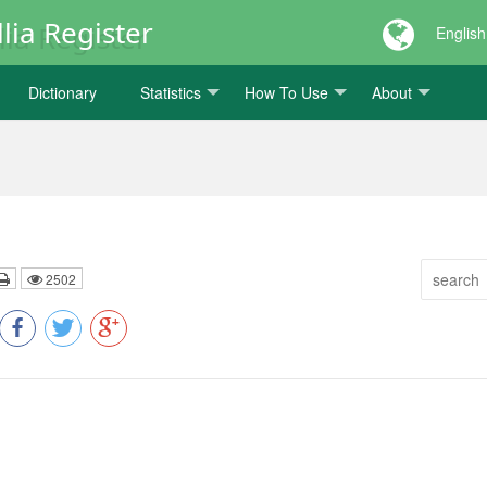
lia Register
English
Dictionary
Statistics
How To Use
About
2502