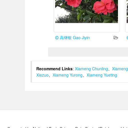
高继银 Gao Jiyin
Recommend Links
:
Xiameng Chunling
、
Xiameng
Xiezuo
、
Xiameng Yurong
、
Xiameng Yueting