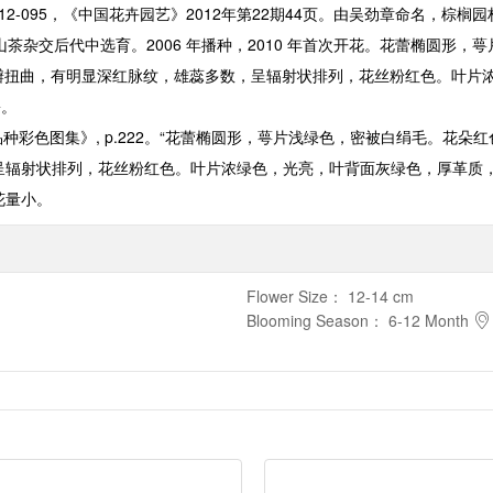
12-095
，《中国花卉园艺》
2012
年第
22
期
44
页。由吴劲章命名，棕榈园
山茶杂交后代中选育。
2006
年播种，
2010
年首次开花。花蕾椭圆形，萼
瓣扭曲，有明显深红脉纹，雄蕊多数，呈辐射状排列，花丝粉红色。叶片
份。
种彩色图集》, p.222。“花蕾椭圆形，萼片浅绿色，密被白绢毛。花朵红色
辐射状排列，花丝粉红色。叶片浓绿色，光亮，叶背面灰绿色，厚革质，长椭
花量小。
Flower Size
：
12-14 cm
Blooming Season
：
6-12 Month