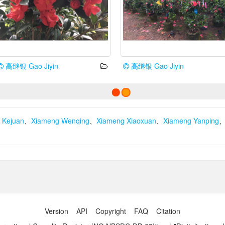
高继银 Gao Jiyin
高继银 Gao Jiyin
 Kejuan
、
Xiameng Wenqing
、
Xiameng Xiaoxuan
、
Xiameng Yanping
Version
API
Copyright
FAQ
Citation