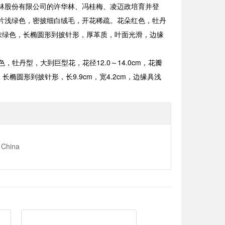
林股份有限公司的许华林、冯桂梅、凌迈政培育并登
片浅绿色，密披细白绒毛，开花稀疏。花朵红色，牡丹
浓绿色，长椭圆形到披针形，厚革质，叶面光滑，边缘
，牡丹型，大到巨型花，花径12.0～14.0cm，花瓣
圆形到披针形，长9.9cm，宽4.2cm，边缘具浅
China