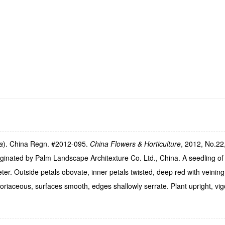
a
). China Regn. #
2012-095
.
China Flowers & Horticulture
,
2012
, No.
22
iginated by Palm Landscape Architexture Co. Ltd., China. A seedling o
ter. Outside petals obovate, inner petals twisted, deep red with veining
k-coriaceous, surfaces smooth, edges shallowly serrate. Plant upright, 