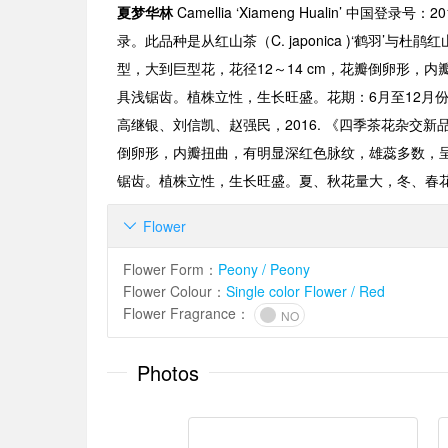
夏梦华林
Camellia ‘Xiameng Hualin’
中国登录号：
20
录。此品种是从红山茶（
C. japonica )‘
鹤羽
’
与杜鹃红
型，大到巨型花，花径
12
～
14 cm
，花瓣倒卵形，内
具浅锯齿。植株立性，生长旺盛。花期：
6
月至
12
月
高继银、刘信凯、赵强民，2016. 《四季茶花杂交新品
倒卵形，内瓣扭曲，有明显深红色脉纹，雄蕊多数，呈
锯齿。植株立性，生长旺盛。夏、秋花量大，冬、春
Flower

Flower Form
：
Peony / Peony
Flower Colour
：
Single color Flower / Red
Flower Fragrance
：
NO
Photos