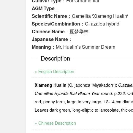
Cultivar Type
：For Ornamental
AGM Type
：
Scientific Name
：Camellia 'Xiameng Hualin'
Species/Combination
：C. azalea hybrid
Chinese Name
：夏梦华林
Japanese Name
：
Meaning
：Mr. Hualin’s Summer Dream
Description
» English Description
Xiameng Hualin
(
C. japonica '
Miyakadori'
x
C.azale
Camellias Hybrids that Bloom Year-round
. p.222. Or
red, peony form, large to very large, 12-14 cm diame
Leaves dark green, long-elliptic to lanceolate, thic
» Chinese Description