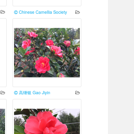
Chinese Camellia Society
高继银 Gao Jiyin