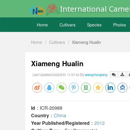
International Camel
Home
Cultivars
Species
Photos
Home
/
Cultivars
/
Xiameng Hualin
Xiameng Hualin
Last Updated:2022/8/31 11:57:43 By:
wangzhonglang
Id
：ICR-20988
Country
：
China
Year Published/Registered
：
2012