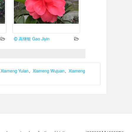
高继银 Gao Jiyin
、
Xiameng Yulan
、
Xiameng Wujuan
、
Xiameng