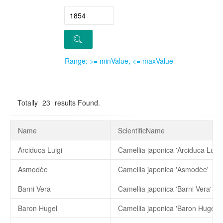
Range: >= minValue, <= maxValue
Totally
23
results Found.
Name
ScientificName
Arciduca Luigi
Camellia japonica 'Arciduca Luigi'
Asmodèe
Camellia japonica 'Asmodèe'
Barni Vera
Camellia japonica 'Barni Vera'
Baron Hugel
Camellia japonica 'Baron Hugel'