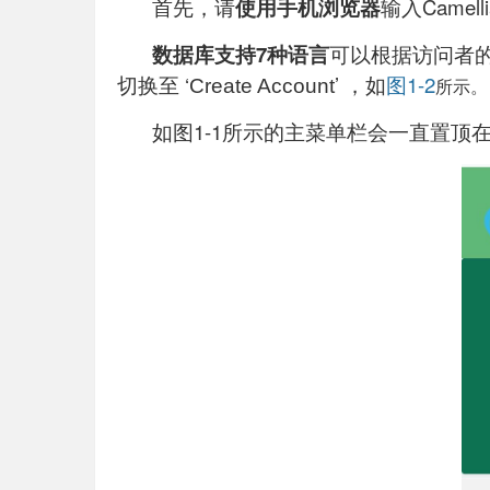
首先，请
使用手机浏览器
输入Camellia.
数据库支持7种语言
可以根据访问者
切换至 ‘
’ ，如
图1-2
所示
。
Create Account
如图1-1所示的主菜单栏会一直置顶