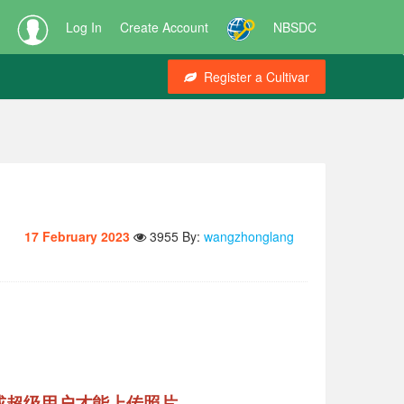
Log In
Create Account
NBSDC
Register a Cultivar
17 February 2023
3955
By:
wangzhonglang
或超级用户才能上传照片
。