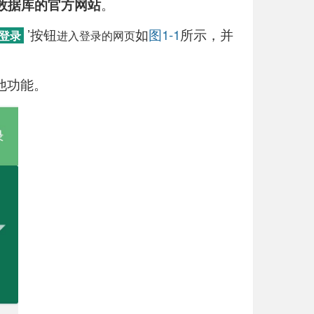
数据库的官方网站
。
’按钮
如
图1-1
所示，
并
登录
进入登录的网页
他功能。