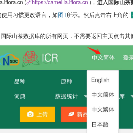
iflora.cn (
🔗https://camellia.iflora.cn
)，
进入国际山茶
的使用习惯更改语言，如
图1
所示。
然后点击右上角的‘
在
国际山茶数据库
的所有
网页，不需要返回主页点击其