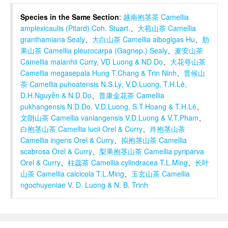
Species in the Same Section
:
越南抱茎茶 Camellia
amplexicaulis (Pitard) Coh. Stuart.
、
大苞山茶 Camellia
granthamiana Sealy
、
大白山茶 Camellia albogigas Hu
、
肋
果山茶 Camellia pleurocarpa (Gagnep.) Sealy
、
麦安山茶
Camellia maianhii Curry, VD Luong & ND Do
、
大花萼山茶
Camellia megasepala Hung T.Chang & Trin Ninh
、
普候山
茶 Camellia puhoatensis N.S.Lý, V.D.Luong, T.H.Lê,
D.H.Nguyễn & N.D.Do
、
普康金花茶 Camellia
pukhangensis N.D.Do, V.D.Luong, S.T.Hoang & T.H.Lê
、
文朗山茶 Camellia vanlangensis V.D.Luong & V.T.Pham
、
白抱茎山茶 Camellia lucii Orel & Curry
、
肖抱茎山茶
Camellia ingens Orel & Curry
、
拟抱茎山茶 Camellia
scabrosa Orel & Curry
、
梨果抱茎山茶 Camellia pyriparva
Orel & Curry
、
柱蕊茶 Camellia cylindracea T.L.Ming
、
长叶
山茶 Camellia calcicola T.L.Ming
、
玉玄山茶 Camellia
ngochuyeniae V. D. Luong & N. B. Trinh