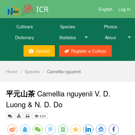
ICR
English
Log In
Cultivars
Species
Photos
Dictionary
Statistics
About
Upload
Register a Cultivar
Home
/
Species
/
Camellia nguyenii
Camellia nguyenii V. D.
平元山茶
Luong & N. D. Do
434