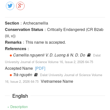
Section
：Archecamellia
Conservation Status
：Critically Endangered (CR B2ab
(iii, v))
Remarks
：This name is accepted.
References
：
Camellia nguyenii V. D. Luong & N. D. Do
Dalat
University Journal of Science Volume 16, Issue 2, 2026 64-75
Accepted Name
[PDF]
Trà nguyên
Dalat University Journal of Science Volume
Vietnamese Name
16, Issue 2, 2026 64-75
English
» Description