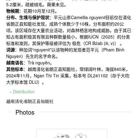
5.2
厘米，疏被绒毛。蒴果未见。
物候期
：花期
10
月至
12
月。
分布、生境与保护现状
：平元山茶
Camellia
nguyenii
目前仅在清化
省朗正县知能社发现，成熟个体数少于
10
株，分布面积约
20
公
顷。该区域存在大量农业活动，对森林栖息地构成威胁。由于其已
知占有面积极其有限且种群数量极小，根据
IUCN
（
2025
）的分类
标准和准则，其保护等级被评估为 极危（
CR B2ab (iii, v)
） 。
词源
：种加词
“nguyenii”以
该物种的发现者范平元（
Pham Binh
Nguyen
）先生的名字命名。
越南语名
：
Trà nguyên
。
其他标本
：越南清化省朗正县知能社，常绿阔叶林，海拔
840
米，
2024
年
11
月，
Ngan Thi Tin
采集，标本号
DL241102
（存于大叻
大学标本馆
DLU
）。
» Distribution
越南清化省朗正县知能社
Photos