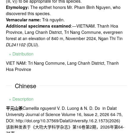
(iii, v)) to be appropriate for this species.
Etymology:
The epithet honors Mr. Pham Binh Nguyen, who
discovered this species.
Vernacular name:
Trà nguyên.
Additional specimens examined
:—VIETNAM. Thanh Hoa
Province, Lang Chanh District, Tri Nang Commune, evergreen
forest at an elevation of 840 m, November 2024, Ngan Thi Tin
DL241102
(DLU).
» Distribution
VIET NAM: Tri Nang Commune, Lang Chanh District, Thanh
Hoa Province
Chinese
» Description
平元山茶
Camellia nguyenii
V. D. Luong & N. D. Do in Dalat
University Journal of Science Volume 16, Issue 2, 2026 64-75,
DOI: http://doi.org/10.37569/DalatUniversity.16.2.1573(2026)
该新种发表于《大叻大学科学杂志》第
16
卷第
2
期，
2026
年第
64-