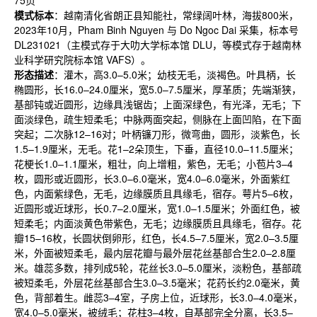
75
页
模式标本
：越南清化省朗正县知能社，常绿阔叶林，海拔
800
米，
2023
年
10
月，
Pham Binh Nguyen
与
Do Ngoc Dai
采集，标本号
DL231021
（主模式存于大叻大学标本馆
DLU
，等模式存于越南林
业科学研究院标本馆
VAFS
）。
形态描述
：灌木，高
3.0–5.0
米；幼枝无毛，淡褐色。叶具柄，长
椭圆形，长
16.0–24.0
厘米，宽
5.0–7.5
厘米，厚革质；先端渐狭，
基部钝或近圆形，边缘具浅锯齿；上面深绿色，有光泽，无毛；下
面淡绿色，疏生短柔毛；中脉两面突起，侧脉在上面凹陷，在下面
突起；二次脉
12–16
对；叶柄镰刀形，微弯曲，圆形，淡紫色，长
1.5–1.9
厘米，无毛。花
1–2
朵顶生，下垂，直径
10.0–11.5
厘米；
花梗长
1.0–1.1
厘米，粗壮，向上增粗，紫色，无毛；小苞片
3–4
枚，圆形或近圆形，长
3.0–6.0
毫米，宽
4.0–6.0
毫米，外面紫红
色，内面紫绿色，无毛，边缘膜质且具缘毛，宿存。萼片
5–6
枚，
近圆形或近球形，长
0.7–2.0
厘米，宽
1.0–1.5
厘米；外面红色，被
短柔毛；内面淡黄色带紫色，无毛；边缘膜质且具缘毛，宿存。花
瓣
15–16
枚，长圆状倒卵形，红色，长
4.5–7.5
厘米，宽
2.0–3.5
厘
米，外面被短柔毛，最内层花瓣与最外层花丝基部合生
2.0–2.8
厘
米。雄蕊多数，排列成
5
轮，花丝长
3.0–5.0
厘米，淡粉色，基部疏
被短柔毛，外层花丝基部合生
3.0–3.5
毫米；花药长约
2.0
毫米，黄
色，背部着生。雌蕊
3–4
室，子房上位，近球形，长
3.0–4.0
毫米，
宽
4.0–5.0
毫米，被绒毛；花柱
3–4
枚，自基部完全分离，长
3.5–