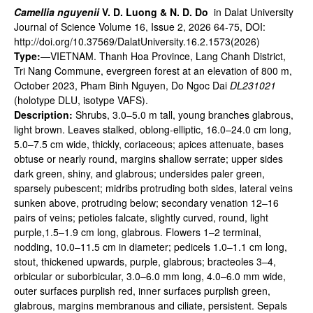
Camellia nguyenii
V. D. Luong & N. D. Do
in Dalat University
Journal of Science Volume 16, Issue 2, 2026 64-75, DOI:
http://doi.org/10.37569/DalatUniversity.16.2.1573(2026)
Type:
—VIETNAM. Thanh Hoa Province, Lang Chanh District,
Tri Nang Commune, evergreen forest at an elevation of 800 m,
October 2023, Pham Binh Nguyen, Do Ngoc Dai
DL231021
(holotype DLU, isotype VAFS).
Description:
Shrubs, 3.0–5.0 m tall, young branches glabrous,
light brown. Leaves stalked, oblong-elliptic, 16.0–24.0 cm long,
5.0–7.5 cm wide, thickly, coriaceous; apices attenuate, bases
obtuse or nearly round, margins shallow serrate; upper sides
dark green, shiny, and glabrous; undersides paler green,
sparsely pubescent; midribs protruding both sides, lateral veins
sunken above, protruding below; secondary venation 12–16
pairs of veins; petioles falcate, slightly curved, round, light
purple,1.5–1.9 cm long, glabrous. Flowers 1–2 terminal,
nodding, 10.0–11.5 cm in diameter; pedicels 1.0–1.1 cm long,
stout, thickened upwards, purple, glabrous; bracteoles 3–4,
orbicular or suborbicular, 3.0–6.0 mm long, 4.0–6.0 mm wide,
outer surfaces purplish red, inner surfaces purplish green,
glabrous, margins membranous and ciliate, persistent. Sepals