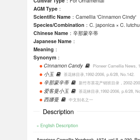
Cultivar Type
：For Ornamental
AGM Type
：
Scientific Name
：Camellia 'Cinnamon Cindy'
Species/Combination
：C. japonica × C. lutchu
Chinese Name
：辛那蒙辛蒂
Japanese Name
：
Meaning
：
Synonym
：
Cinnamon Candy
Pioneer Camellia News, 1
小玉
茶花林目录,1992-2006, p.6/28, No.142.
辛那蒙辛蒂
新竹市茶花产销班目录，2002-2006, p
爱客曼小玉
茶花林目录,1992-2006, p.6/28, No
西娜曼
中文别名之一
Description
» English Description
American Camellia Yearbook, 1974, vol.II, p.230, Reg