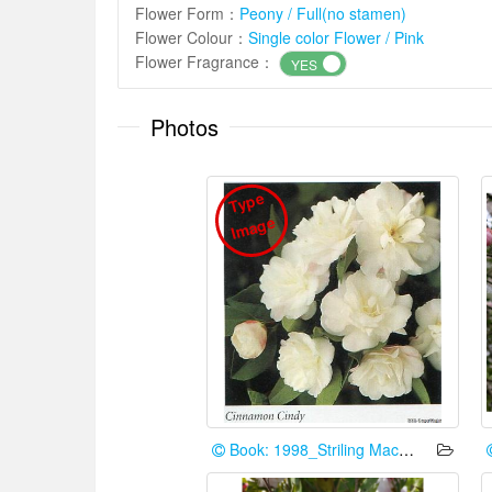
Flower Form
：
Peony / Full(no stamen)
Flower Colour
：
Single color Flower / Pink
Flower Fragrance
：
YES
Photos
T
y
p
e
I
m
a
g
e
Book: 1998_Striling Macoboy