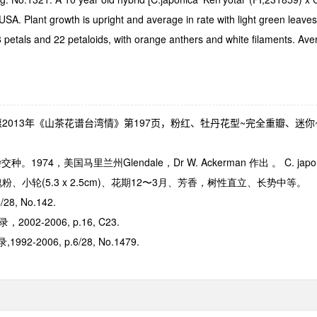
SA. Plant growth is upright and average in rate with light green leav
18 petals and 22 petaloids, with orange anthers and white filaments. A
惠
2013
年《山茶花谱台湾情》第
197
页，粉红、牡丹花型
~
完全重瓣、迷你
杂交种。
1974
，美国马里兰州
Glendale
，
Dr W. Ackerman
作出 。
C. japon
瑰粉、小轮
(5.3 x 2.5cm)
、花期
12
〜
3
月、芳香，树性直立、长势中等。
/28, No.142.
录，
2002-2006, p.16, C23.
录
,1992-2006, p.6/28, No.1479.