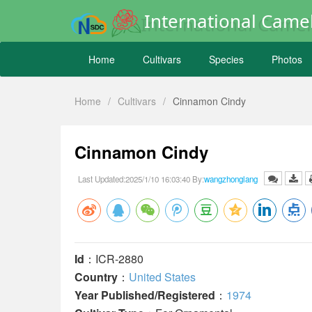
International Camel
Home
Cultivars
Species
Photos
Home
/
Cultivars
/
Cinnamon Cindy
Cinnamon Cindy
Last Updated:2025/1/10 16:03:40 By:
wangzhonglang
Id
：ICR-2880
Country
：
United States
Year Published/Registered
：
1974