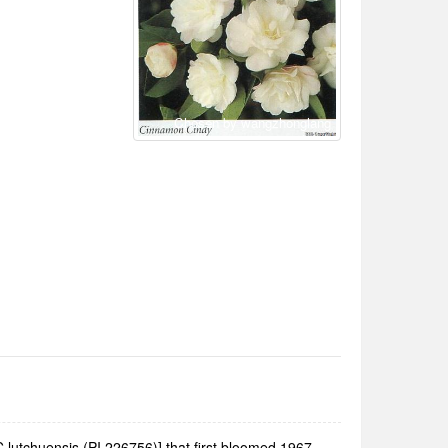
Chosen by wangzhonglang
.lutchuensis (PI.226756)] that first bloomed 1967,