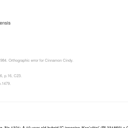
ensis
984. Orthographic error for Cinnamon Cindy.
.16, C23.
.1479.
. No.1321: A 10 year old hybrid [C.japonica ‘Ken’yōtai’ (PI,231859) x C