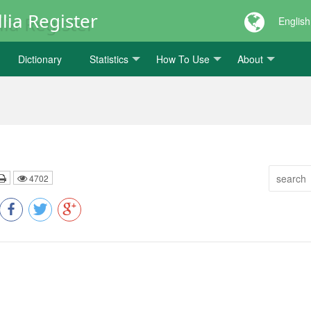
lia Register
English
Dictionary
Statistics
How To Use
About
4702