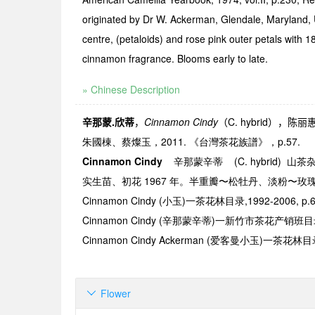
originated by Dr W. Ackerman, Glendale, Maryland, U
centre, (petaloids) and rose pink outer petals with 
cinnamon fra­grance. Blooms early to late.
» Chinese Description
辛那蒙
.
欣蒂
，
Cinnamon Cindy
（
C. hybrid
），陈丽
朱國棟、蔡燦玉，2011. 《台灣茶花族譜》，p.57.
Cinnamon Cindy
辛那蒙辛蒂
(C. hybrid)
山茶
实生苗、初花
1967
年。半重瓣
〜
松牡丹、淡粉
〜
玫
Cinnamon Cindy (
小玉
)
一茶花林目录
,1992-2006, p.6
Cinnamon Cindy (
辛那蒙辛蒂
)
一新竹市茶花产销班目
Cinnamon Cindy Ackerman (
爱客曼小玉
)
一茶花林目
Flower
