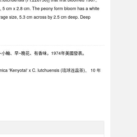
es, 5 cm x 2.8 cm. The peony form bloom has a white
verage size, 5.3 cm across by 2.5 cm deep. Deep
~
小輪、早
~
晚花、有香味，
1974
年美國發表。
ica 'Kenyotai' x C. lutchuensis (
琉球连蕊茶
)
。
10
年