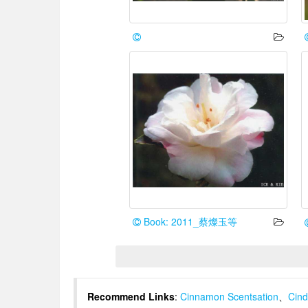
Book: 2011_蔡燦玉等
Recommend Links
:
Cinnamon Scentsation
、
Cind