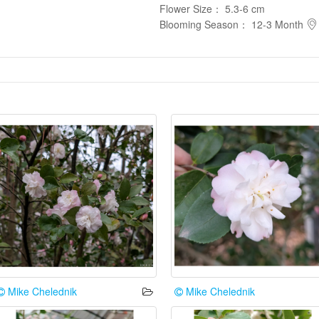
Flower Size
：
5.3-6 cm
Blooming Season
：
12-3 Month
Mike Chelednik
Mike Chelednik