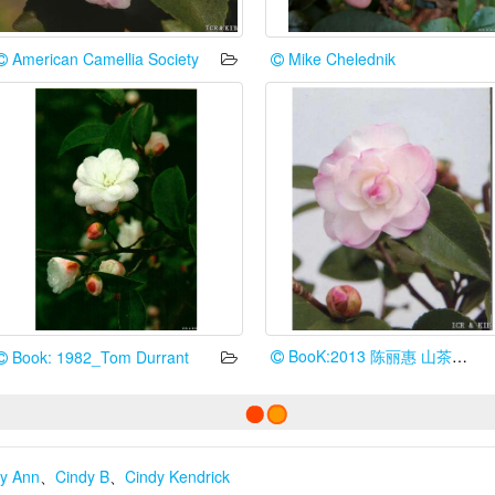
American Camellia Society
Mike Chelednik
BooK:2013 陈丽惠 山茶花谱台湾情
Book: 1982_Tom Durrant
y Ann
、
Cindy B
、
Cindy Kendrick