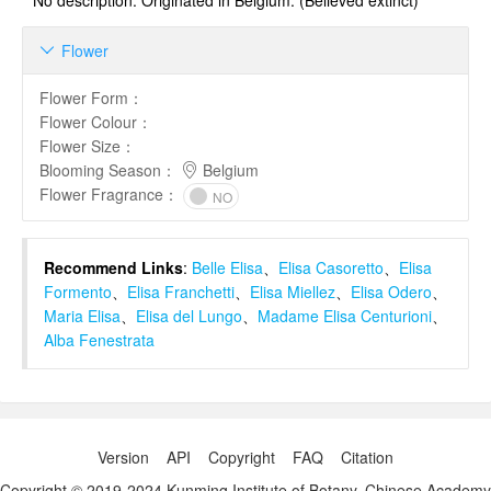
No description. Originated in Belgium. (Believed extinct)
Flower

Flower Form
：
Flower Colour
：
Flower Size
：
Blooming Season
：
Belgium
Flower Fragrance
：
NO
Recommend Links
:
Belle Elisa
、
Elisa Casoretto
、
Elisa
Formento
、
Elisa Franchetti
、
Elisa Miellez
、
Elisa Odero
、
Maria Elisa
、
Elisa del Lungo
、
Madame Elisa Centurioni
、
Alba Fenestrata
Version
API
Copyright
FAQ
Citation
Copyright © 2019-2024 Kunming Institute of Botany, Chinese Academy