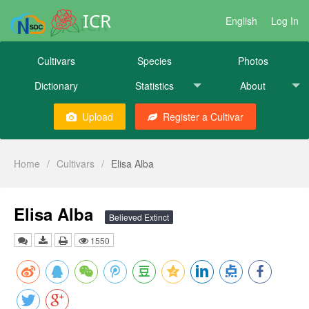
ICR
English
Log In
Cultivars
Species
Photos
Dictionary
Statistics
About
Upload
Register a Cultivar
Home
/
Cultivars
/
Elisa Alba
Elisa Alba
Believed Extinct
1550