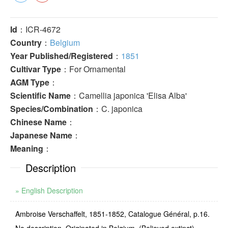
Id
：ICR-4672
Country
：
Belgium
Year Published/Registered
：
1851
Cultivar Type
：For Ornamental
AGM Type
：
Scientific Name
：Camellia japonica 'Elisa Alba'
Species/Combination
：C. japonica
Chinese Name
：
Japanese Name
：
Meaning
：
Description
» English Description
Ambroise Verschaffelt, 1851-1852, Catalogue Général, p.16.