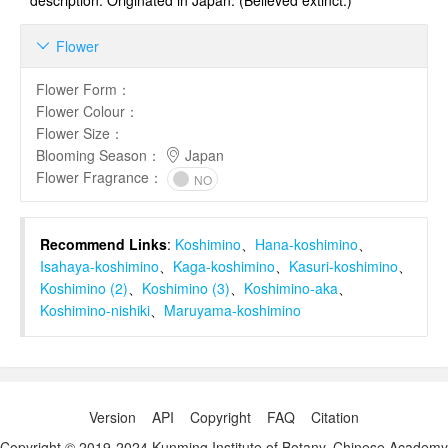
description. Originated in Japan. (Believed extinct.)
Flower

Flower Form
：
Flower Colour
：
Flower Size
：
Blooming Season
：
Japan
Flower Fragrance
：
NO
Recommend Links
:
Koshimino
、
Hana-koshimino
、
Isahaya-koshimino
、
Kaga-koshimino
、
Kasuri-koshimino
、
Koshimino (2)
、
Koshimino (3)
、
Koshimino-aka
、
Koshimino-nishiki
、
Maruyama-koshimino
Version
API
Copyright
FAQ
Citation
Copyright © 2019-2024 Kunming Institute of Botany, Chinese Academy