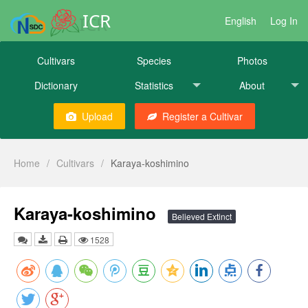
ICR
English
Log In
Cultivars
Species
Photos
Dictionary
Statistics
About
Upload
Register a Cultivar
Home
/
Cultivars
/
Karaya-koshimino
Karaya-koshimino
Believed Extinct
1528