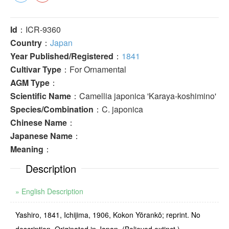
Id
：ICR-9360
Country
：
Japan
Year Published/Registered
：
1841
Cultivar Type
：For Ornamental
AGM Type
：
Scientific Name
：Camellia japonica 'Karaya-koshimino'
Species/Combination
：C. japonica
Chinese Name
：
Japanese Name
：
Meaning
：
Description
» English Description
Yashiro, 1841, Ichijima, 1906, Kokon Yōrankō; reprint. No