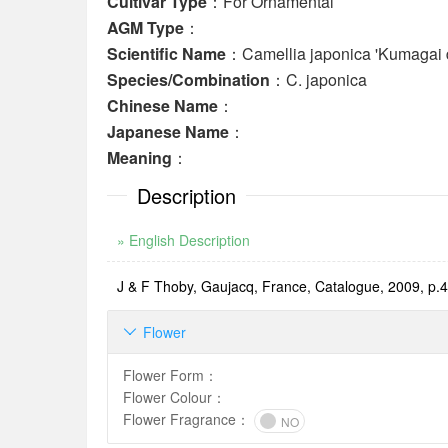
Cultivar Type
：For Ornamental
AGM Type
：
Scientific Name
：Camellia japonica 'Kumagai 
Species/Combination
：C. japonica
Chinese Name
：
Japanese Name
：
Meaning
：
Description
» English Description
J & F Thoby, Gaujacq, France, Catalogue, 2009, p.4;
Flower

Flower Form
：
Flower Colour
：
Flower Fragrance
：
NO