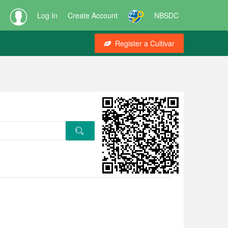
Log In
Create Account
NBSDC
Register a Cultivar