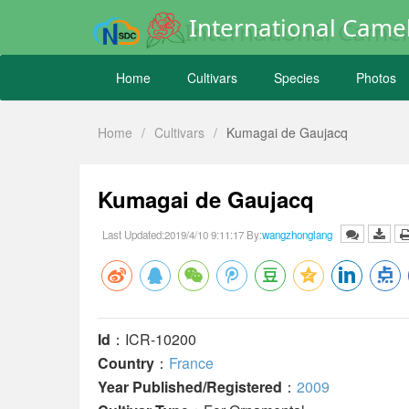
International Camel
Home
Cultivars
Species
Photos
Home
/
Cultivars
/
Kumagai de Gaujacq
Kumagai de Gaujacq
Last Updated:2019/4/10 9:11:17 By:
wangzhonglang
Id
：ICR-10200
Country
：
France
Year Published/Registered
：
2009