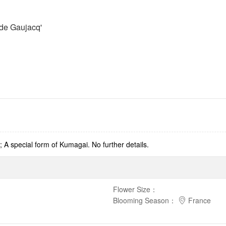
de Gaujacq'
 A special form of Kumagai. No further details.
Flower Size
：
Blooming Season
：
France