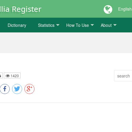
lia Register
English
Dictionary
Statistics
How To Use
About
1420