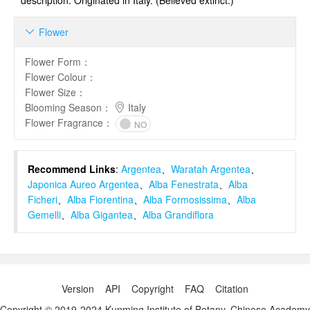
description. Originated in Italy. (Believed extinct.)
Flower

Flower Form
：
Flower Colour
：
Flower Size
：
Blooming Season
：
Italy
Flower Fragrance
：
NO
Recommend Links
:
Argentea
、
Waratah Argentea
、
Japonica Aureo Argentea
、
Alba Fenestrata
、
Alba
Ficheri
、
Alba Fiorentina
、
Alba Formosissima
、
Alba
Gemelli
、
Alba Gigantea
、
Alba Grandiflora
Version
API
Copyright
FAQ
Citation
Copyright © 2019-2024 Kunming Institute of Botany, Chinese Academy