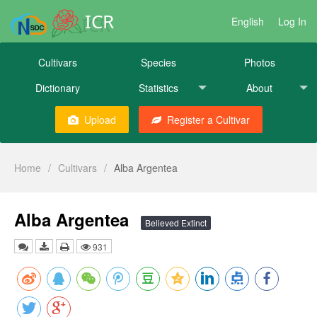
ICR
English
Log In
Cultivars
Species
Photos
Dictionary
Statistics
About
Upload
Register a Cultivar
Home
/
Cultivars
/
Alba Argentea
Alba Argentea
Believed Extinct
931