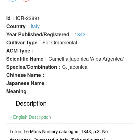
Id
：ICR-22891
Country
：
Italy
Year Published/Registered
：
1843
Cultivar Type
：For Ornamental
AGM Type
：
Scientific Name
：Camellia japonica 'Alba Argentea'
Species/Combination
：C. japonica
Chinese Name
：
Japanese Name
：
Meaning
：
Description
» English Description
Trillon, Le Mans Nursery catalogue, 1843, p.3. No