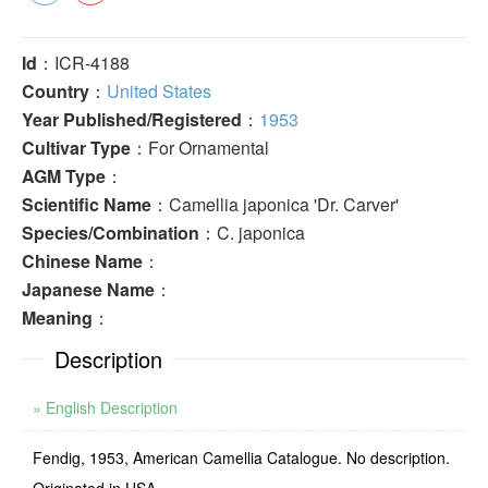
Id
：ICR-4188
Country
：
United States
Year Published/Registered
：
1953
Cultivar Type
：For Ornamental
AGM Type
：
Scientific Name
：Camellia japonica 'Dr. Carver'
Species/Combination
：C. japonica
Chinese Name
：
Japanese Name
：
Meaning
：
Description
» English Description
Fendig, 1953, American Camellia Catalogue. No description.