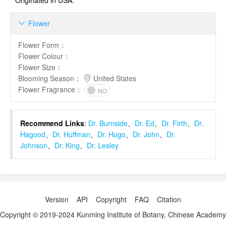
Originated in USA.
Flower

Flower Form
：
Flower Colour
：
Flower Size
：
Blooming Season
：
United States
Flower Fragrance
：
NO
Recommend Links
:
Dr. Burnside
、
Dr. Ed
、
Dr. Firth
、
Dr.
Hagood
、
Dr. Huffman
、
Dr. Hugo
、
Dr. John
、
Dr.
Johnson
、
Dr. King
、
Dr. Lesley
Version
API
Copyright
FAQ
Citation
Copyright © 2019-2024 Kunming Institute of Botany, Chinese Academy