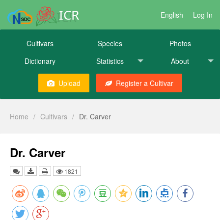
ICR
English
Log In
Cultivars
Species
Photos
Dictionary
Statistics
About
Upload
Register a Cultivar
Home
/
Cultivars
/
Dr. Carver
Dr. Carver
1821