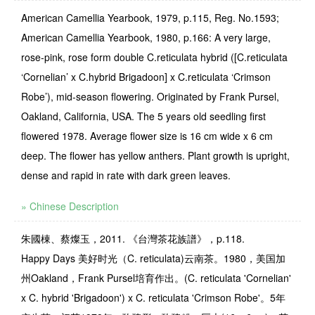
American Camellia Yearbook, 1979, p.115, Reg. No.1593;
American Camellia Yearbook, 1980, p.166: A very large,
rose-pink, rose form double C.reticulata hybrid ([C.reticulata
‘Cornelian’ x C.hybrid Brigadoon] x C.reticulata ‘Crimson
Robe’), mid-season flowering. Originated by Frank Pursel,
Oakland, California, USA. The 5 years old seedling first
flowered 1978. Average flower size is 16 cm wide x 6 cm
deep. The flower has yellow anthers. Plant growth is upright,
dense and rapid in rate with dark green leaves.
» Chinese Description
朱國棟、蔡燦玉，2011. 《台灣茶花族譜》，p.118.
Happy Days
美好时光（
C. reticulata)
云南茶。
1980
，美国加
州
Oakland
，
Frank Pursel
培育作出。
(C. reticulata 'Cornelian'
x C. hybrid 'Brigadoon') x C. reticulata 'Crimson Robe'。5
年