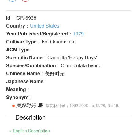
Id
：ICR-6938
Country
：
United States
Year Published/Registered
：
1979
Cultivar Type
：For Ornamental
AGM Type
：
Scientific Name
：Camellia 'Happy Days'
Species/Combination
：C. reticulata hybrid
Chinese Name
：美好时光
Japanese Name
：
Meaning
：
Synonym
：
美好时光
茶花林目录，1992-2006，p.12/28, No.19.
Description
» English Description