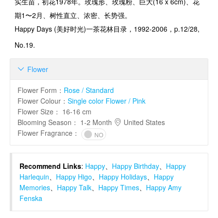
实生苗，初花
1978
年。玫瑰形、玫瑰粉、巨大
(16 x 6cm)
、花
期
1
〜
2
月、树性直立、浓密、长势强。
Happy Days (
美好时光
)
一茶花林目录
，1992-2006，p.12/28,
No.19.
Flower

Flower Form
：
Rose / Standard
Flower Colour
：
Single color Flower / Pink
Flower Size
：
16-16 cm
Blooming Season
：
1-2 Month
United States
Flower Fragrance
：
NO
Recommend Links
:
Happy
、
Happy Birthday
、
Happy
Harlequin
、
Happy Higo
、
Happy Holidays
、
Happy
Memories
、
Happy Talk
、
Happy Times
、
Happy Amy
Fenska