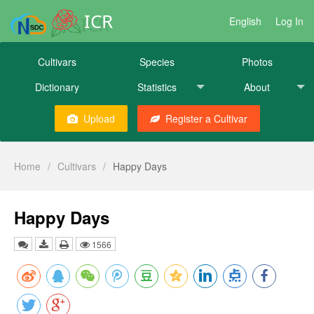
ICR
English
Log In
Cultivars
Species
Photos
Dictionary
Statistics
About
Upload
Register a Cultivar
Home
/
Cultivars
/
Happy Days
Happy Days
1566