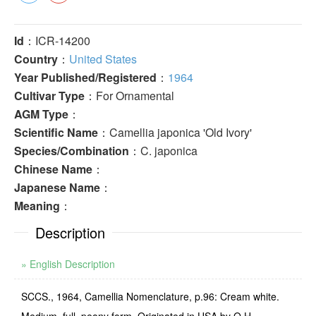
Id
：ICR-14200
Country
：
United States
Year Published/Registered
：
1964
Cultivar Type
：For Ornamental
AGM Type
：
Scientific Name
：Camellia japonica 'Old Ivory'
Species/Combination
：C. japonica
Chinese Name
：
Japanese Name
：
Meaning
：
Description
» English Description
SCCS., 1964, Camellia Nomenclature, p.96: Cream white.