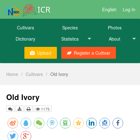
ICR
English
Log In
Cultivars
Species
Photos
Dictionary
Statistics
About
Upload
Register a Cultivar
Home
/
Cultivars
/
Old Ivory
Old Ivory
1175