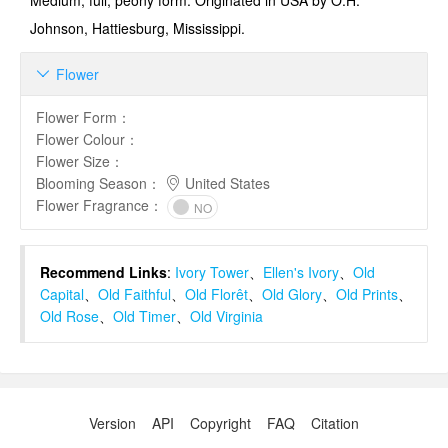
Medium, full, peony form. Originated in USA by O.H.
Johnson, Hattiesburg, Mississippi.
Flower

Flower Form
：
Flower Colour
：
Flower Size
：
Blooming Season
：
United States
Flower Fragrance
：
NO
Recommend Links
:
Ivory Tower
、
Ellen's Ivory
、
Old
Capital
、
Old Faithful
、
Old Florêt
、
Old Glory
、
Old Prints
、
Old Rose
、
Old Timer
、
Old Virginia
Version
API
Copyright
FAQ
Citation