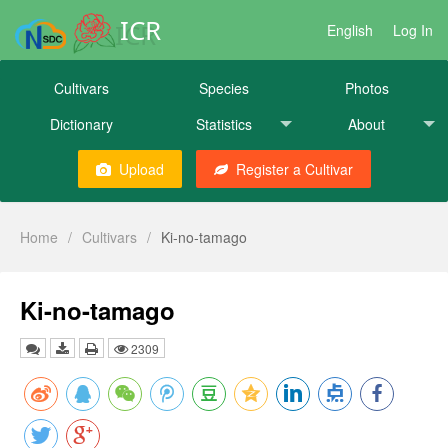
ICR
English
Log In
Cultivars
Species
Photos
Dictionary
Statistics
About
Upload
Register a Cultivar
Home
/
Cultivars
/
Ki-no-tamago
Ki-no-tamago
2309