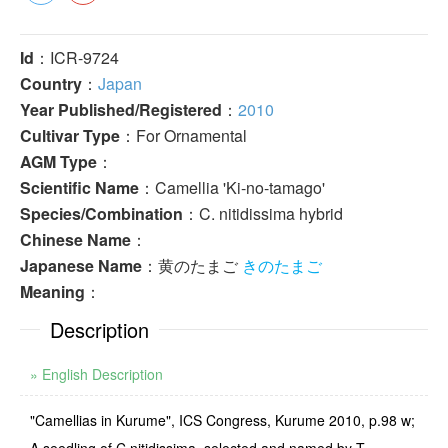
Id
：ICR-9724
Country
：
Japan
Year Published/Registered
：
2010
Cultivar Type
：For Ornamental
AGM Type
：
Scientific Name
：Camellia 'Ki-no-tamago'
Species/Combination
：C. nitidissima hybrid
Chinese Name
：
Japanese Name
：黄のたまご
きのたまご
Meaning
：
Description
» English Description
"Camellias in Kurume", ICS Congress, Kurume 2010, p.98 w;