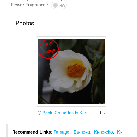
Flower Fragrance
：
NO
Photos
T
y
p
e
I
m
a
g
e
Book: Camellias in Kurume 2010
Recommend Links
:
Tamago
、
Bā-no-ki
、
Ki-no-chō
、
Ki-