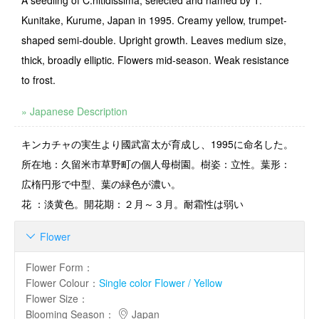
A seedling of C.nitidissima, selected and named by T.
Kunitake, Kurume, Japan in 1995. Creamy yellow, trumpet-
shaped semi-double. Upright growth. Leaves medium size,
thick, broadly elliptic. Flowers mid-season. Weak resistance
to frost.
» Japanese Description
キンカチャの実生より國武富太が育成し、1995に命名した。
所在地：久留米市草野町の個人母樹園。樹姿：立性。葉形：
広楕円形で中型、葉の緑色が濃い。
花 ：淡黄色。開花期：２月～３月。耐霜性は弱い
Flower

Flower Form
：
Flower Colour
：
Single color Flower / Yellow
Flower Size
：
Blooming Season
：
Japan