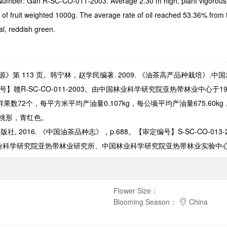
tion Number: Gan R-SC-CO-011-2003. Average 2.30 m high, plant vigorous,
of fruit weighted 1000g. The average rate of oil reached 53.36% from 
cal, reddish green.
资源》第
113
页。
韩宁林，赵学民编著. 2009. 《油茶高产品种栽培》.中
号】赣
R-SC-CO-011-2003
。由中国林业科学研究院亚热带林业中心于
1
鲜果数
72
个，每平方米平均产油量
0.107kg
，每公顷平均产油量
675.60kg
桃形，青红色。
出版社
, 2016.
《中国油茶品种志》，
p.688
。【审定编号】
S-SC-CO-013-
业科学研究院亚热带林业研究所、中国林业科学研究院亚热带林业实验中
Flower Size
：
Blooming Season
：
China