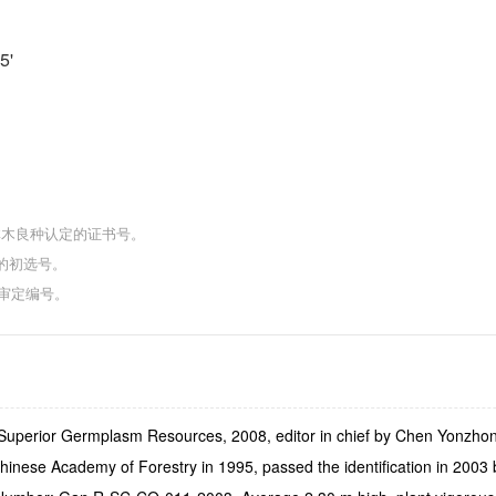
5'
省林木良种认定的证书号。
的初选号。
种审定编号。
 Superior Germplasm Resources, 2008, editor in chief by Chen Yonzhon
Chinese Academy of Forestry in 1995, passed the identification in 2003 