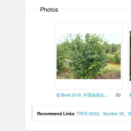
Photos
Book:2016_中国油茶品种志
Recommend Links
:
TRFK 55/55
、
Number 55
、
G