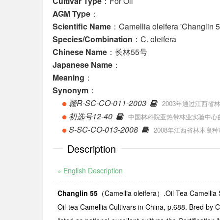
Cultivar Type
：For Oil
AGM Type
：
Scientific Name
：Camellia oleifera 'Changlin 5
Species/Combination
：C. oleifera
Chinese Name
：长林55号
Japanese Name
：
Meaning
：
Synonym
：
赣R-SC-CO-011-2003
2003年通过江西
初选号12-40
中国林科院亚热带林业实验中心
S-SC-CO-013-2008
2008年江西省林木良
Description
» English Description
Changlin 55
（
Camellia oleifera
）
.
Oil Tea Camellia
Oil-tea Camellia Cultivars in China, p.688. Bred by 