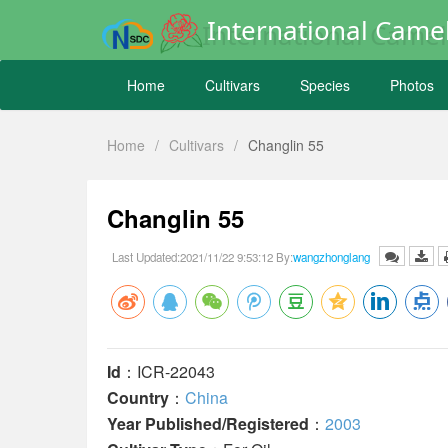
International Camel
Home
Cultivars
Species
Photos
Home
/
Cultivars
/
Changlin 55
Changlin 55
Last Updated:2021/11/22 9:53:12 By:
wangzhonglang
Id
：ICR-22043
Country
：
China
Year Published/Registered
：
2003