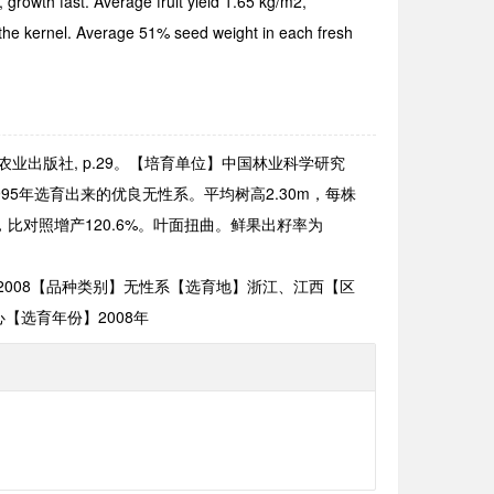
 growth fast. Average fruit yield 1.65 kg/m2,
the kernel. Average 51% seed weight in each fresh
国农业出版社, p.29。【培育单位】中国林业科学研究
995
年选育出来的优良无性系。平均树高
2.30m
，每株
，比对照增产
120.6%
。叶面扭曲。鲜果出籽率为
2008
【品种类别】无性系【选育地】浙江、江西【区
心【选育年份】
2008
年