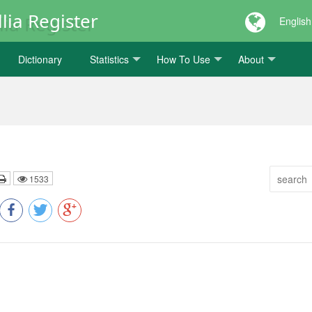
lia Register
English
Dictionary
Statistics
How To Use
About
1533