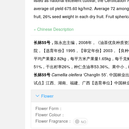
listed as national excellent cultivar, the Certifica
average oil yield 675.60 kg/hm2. Average 72 among 
fruit, 26% seed weight in each dry fruit. Fruit spheri
» Chinese Description
长林
55
号
，
陈永忠主编，
2008
年，《油茶优良种质
院，【选育年份】
1995
，【审定年份】
2003
，【良种
平均产果量
2.82kg
，每平方米产果量
1.65kg
，每千克
51%
，干出籽率
26%
，种仁含油率
53.36%
。果中小，
长林
55
号
Camellia oleifera
‘
Changlin 55
’
.
中国林业
试点】江西、湖南、福建、广西【选育单位】中国林
Flower

Flower Form
：
Flower Colour
：
Flower Fragrance
：
NO