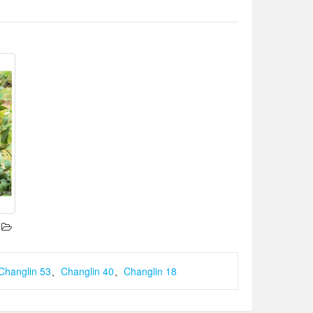
Changlin 53
、
Changlin 40
、
Changlin 18