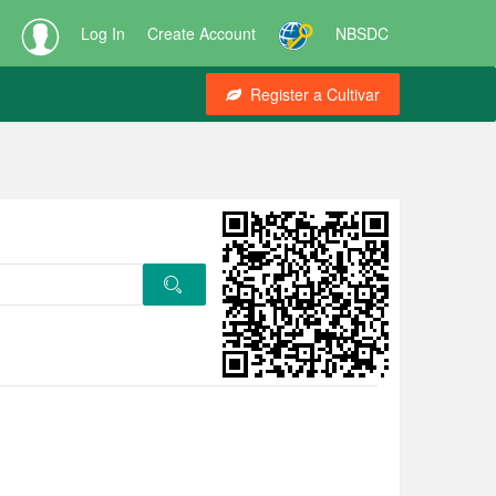
Log In
Create Account
NBSDC
Register a Cultivar