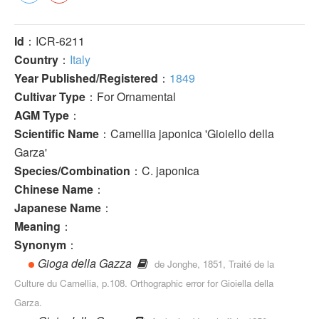
Id
：ICR-6211
Country
：
Italy
Year Published/Registered
：
1849
Cultivar Type
：For Ornamental
AGM Type
：
Scientific Name
：Camellia japonica 'Gioiello della
Garza'
Species/Combination
：C. japonica
Chinese Name
：
Japanese Name
：
Meaning
：
Synonym
：
Gioga della Gazza
de Jonghe, 1851, Traité de la
Culture du Camellia, p.108. Orthographic error for Gioiella della
Garza.