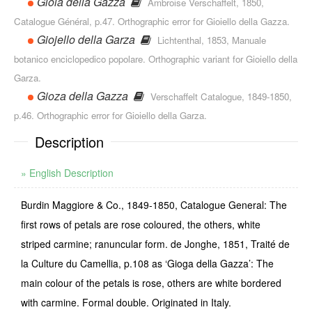
Gioia della Gazza
Ambroise Verschaffelt, 1850,
Catalogue Général, p.47. Orthographic error for Gioiello della Gazza.
Giojello della Garza
Lichtenthal, 1853, Manuale
botanico enciclopedico popolare. Orthographic vari­ant for Gioiello della
Garza.
Gioza della Gazza
Verschaffelt Catalogue, 1849-1850,
p.46. Orthographic error for Gioiello della Garza.
Description
» English Description
Burdin Maggiore & Co., 1849-1850, Catalogue General: The
first rows of petals are rose coloured, the others, white
striped carmine; ranuncular form. de Jonghe, 1851, Traité de
la Culture du Camellia, p.108 as ‘Gioga della Gazza’: The
main colour of the petals is rose, others are white bordered
with carmine. For­mal double. Originated in Italy.