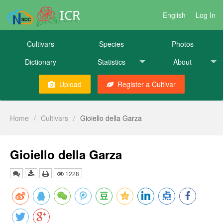
ICR
English
Log In
Cultivars
Species
Photos
Dictionary
Statistics
About
Upload
Register a Cultivar
Home
/
Cultivars
/
Gioiello della Garza
Gioiello della Garza
1228