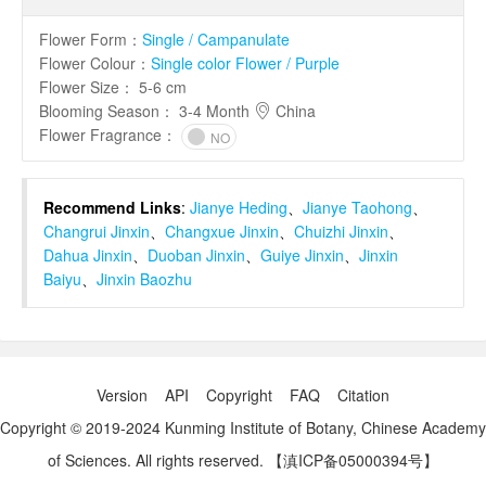
Flower Form
：
Single / Campanulate
Flower Colour
：
Single color Flower / Purple
Flower Size
：
5-6 cm
Blooming Season
：
3-4 Month
China
Flower Fragrance
：
NO
Recommend Links
:
Jianye Heding
、
Jianye Taohong
、
Changrui Jinxin
、
Changxue Jinxin
、
Chuizhi Jinxin
、
Dahua Jinxin
、
Duoban Jinxin
、
Guiye Jinxin
、
Jinxin
Baiyu
、
Jinxin Baozhu
Version
API
Copyright
FAQ
Citation
Copyright © 2019-2024 Kunming Institute of Botany, Chinese Academy
of Sciences. All rights reserved.
【滇ICP备05000394号】