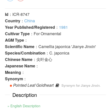
Id
：ICR-8747
Country
：
China
Year Published/Registered
：
1981
Cultivar Type
：For Ornamental
AGM Type
：
Scientific Name
：Camellia japonica 'Jianye Jinxin'
Species/Combination
：C. japonica
Chinese Name
：尖叶金心
Japanese Name
：
Meaning
：
Synonym
：
Pointed Leaf Goldheart
Synonym for Jianye Jinxin.
Description
» English Description