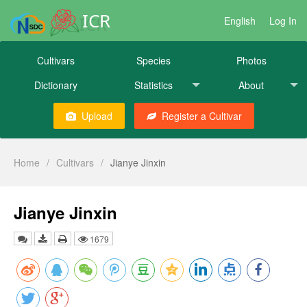
ICR
English
Log In
Cultivars
Species
Photos
Dictionary
Statistics
About
Upload
Register a Cultivar
Home
/
Cultivars
/
Jianye Jinxin
Jianye Jinxin
1679