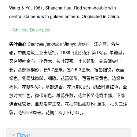
Wang & Yü, 1981, Shancha Hua. Red semi-dou­ble with
central stamens with golden anthers. Originated in China.
» Chinese Description
尖叶金心
Camellia japonica
‘
Jianye Jinxin
’
。汪亦萍、俞仲
辂，中国建筑工业出版社，
1989
《山茶花》第
18
页。单瓣型，
又名卵叶金心，小乔木，枝叶茂密。叶长卵形，先端渐尖伸
长，基部阔楔形，长
5-7
厘米，宽
2.5-3
厘米，锯齿细锐，表面
绿色，侧网脉微凹，细隐。花蕾卵形，苞萼片青黄色，边缘焦
褐色，花瓣
5-6
片，基部连合，花冠喇叭形，初放时紫红色，全
放时大红色，微带紫色。雄蕊多数，花丝长至花筒中部，下部
连合成管状，雌蕊发育正常，花柱伸出雄蕊约
1
厘米，柱头三浅
裂，花径
5-6
厘米。花期：
3
月下旬
-4
月。
Flower
