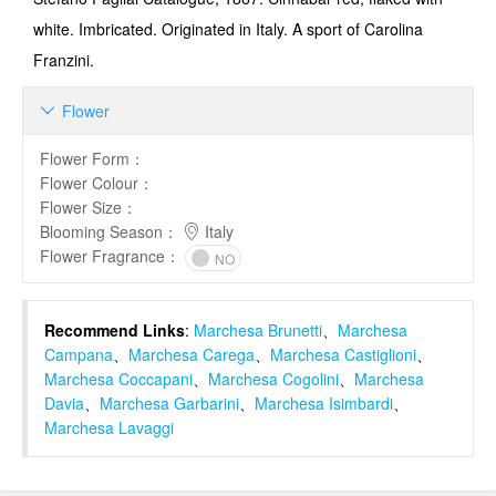
white. Imbricated. Originated in Italy. A sport of Carolina
Franzini.
Flower

Flower Form
：
Flower Colour
：
Flower Size
：
Blooming Season
：
Italy
Flower Fragrance
：
NO
Recommend Links
:
Marchesa Brunetti
、
Marchesa
Campana
、
Marchesa Carega
、
Marchesa Castiglioni
、
Marchesa Coccapani
、
Marchesa Cogolini
、
Marchesa
Davia
、
Marchesa Garbarini
、
Marchesa Isimbardi
、
Marchesa Lavaggi