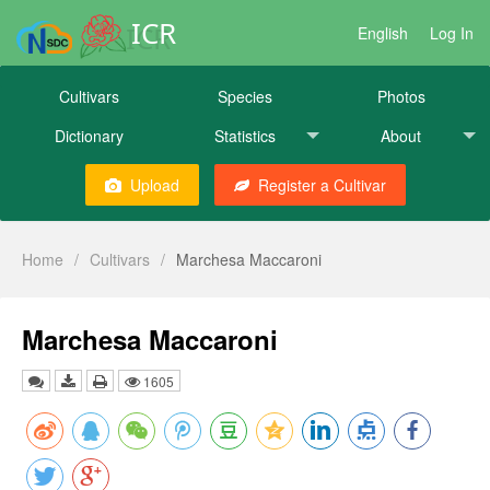
ICR
English
Log In
Cultivars
Species
Photos
Dictionary
Statistics
About
Upload
Register a Cultivar
Home
/
Cultivars
/
Marchesa Maccaroni
Marchesa Maccaroni
1605