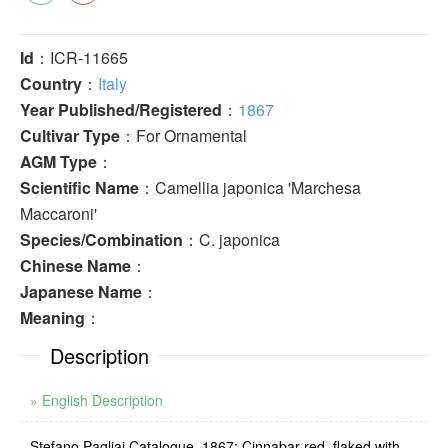
Id
：ICR-11665
Country
：
Italy
Year Published/Registered
：
1867
Cultivar Type
：For Ornamental
AGM Type
：
Scientific Name
：Camellia japonica 'Marchesa
Maccaroni'
Species/Combination
：C. japonica
Chinese Name
：
Japanese Name
：
Meaning
：
Description
» English Description
Stefano Pagliai Catalogue, 1867: Cinnabar red, flaked with